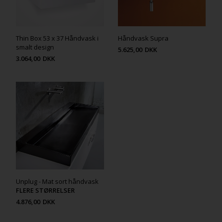
Thin Box 53 x 37 Håndvask i
Håndvask Supra
smalt design
5.625,00
DKK
3.064,00
DKK
Unplug - Mat sort håndvask
FLERE STØRRELSER
4.876,00
DKK