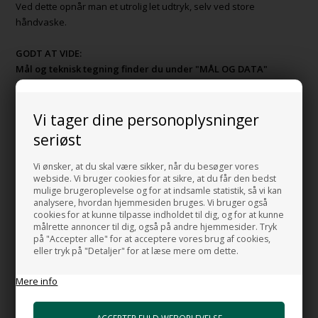
Ved dette opnår man et utrolig let udtryk, selv ved store
håndvaske.
GODT AT VIDE:
Mål og teknisk tegning finder du under "MÅL OG DATA"
Bemærk:
Du har valgt håndvasken med hanehul
Vi tager dine personoplysninger
Book et møde i vores showroom og se håndvasken Elegance
seriøst
Square
eller
Vi ønsker, at du skal være sikker, når du besøger vores
Klik her og
BOOK EN FACETIME FREMVISNING AF VORES
webside. Vi bruger cookies for at sikre, at du får den bedst
mulige brugeroplevelse og for at indsamle statistik, så vi kan
SHOWROOM.
analysere, hvordan hjemmesiden bruges. Vi bruger også
cookies for at kunne tilpasse indholdet til dig, og for at kunne
MADE IN ITALY
målrette annoncer til dig, også på andre hjemmesider. Tryk
på "Accepter alle" for at acceptere vores brug af cookies,
eller tryk på "Detaljer" for at læse mere om dette.
HUSK OGSÅ DISSE
Mere info
Monteringsbolte til håndvask
+86,00 DKK