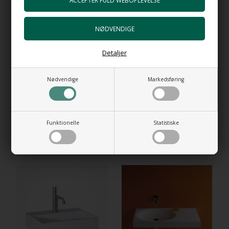
Gå til varen
Bundventil Push i forkromet messing
+489,00 DKK
Gå til varen
Detaljer
HI-TECH 5 Vandlås luksus udgave
+898,00 DKK
Nødvendige
Markedsføring
Gå til varen
Funktionelle
Statistiske
RELATEREDE PRODUKTER