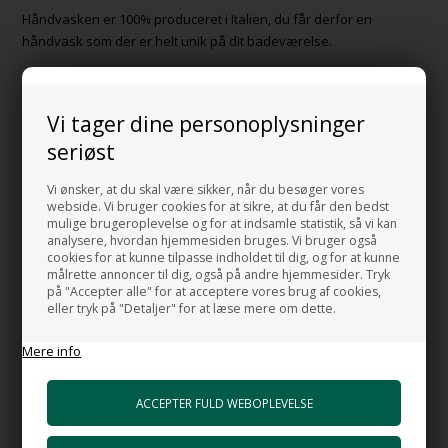
Håndvasken er 100% produceret i Italien, du får derfor en
håndvask som der er helt unik på dit badeværelse.
HANDMADE IN ITALY
Vi tager dine personoplysninger
HUSK OGSÅ DISSE
seriøst
Vi ønsker, at du skal være sikker, når du besøger vores
Bundventil Push AT i hvid porcelæn
webside. Vi bruger cookies for at sikre, at du får den bedst
+750,00 DKK
mulige brugeroplevelse og for at indsamle statistik, så vi kan
Gå til varen
analysere, hvordan hjemmesiden bruges. Vi bruger også
cookies for at kunne tilpasse indholdet til dig, og for at kunne
Bundventil free flow AT i hvid porcelæn
målrette annoncer til dig, også på andre hjemmesider. Tryk
+688,00 DKK
på "Accepter alle" for at acceptere vores brug af cookies,
eller tryk på "Detaljer" for at læse mere om dette.
Gå til varen
Mere info
Super Flat Free flow - Bundventil håndvask
+399,00 DKK
Gå til varen
HI-TECH 5 Vandlås luksus udgave