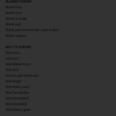
BLANKE FARVER:
Blank hvid
Blank Sort
Blank orange
Blank rød
Blank petroleums blå / petrol Blue
Blank søgrøn
MATTE FARVER:
Mat rosa
Mat sort
Mat Mørke brun
Mat Grå
Mat lys grå (kitfarve)
Mat Beige
Mat Mørk sand
Mat Terrakotta
Mat Himmelblå
Mat pastelblå
Mat Mørke grøn