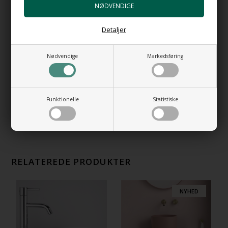
+898,00 DKK
Gå til varen
Detaljer
Bundventil Free Flow i forkromet messing
Top 63 mm
+399,00 DKK
Nødvendige
Markedsføring
Gå til varen
Bundventil Push i forkromet messing
+489,00 DKK
Funktionelle
Statistiske
Gå til varen
RELATEREDE PRODUKTER
NYHED