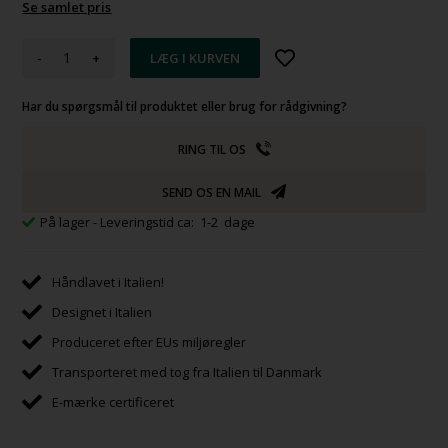
Se samlet pris
-
+
Har du spørgsmål til produktet eller brug for rådgivning?
RING TIL OS
SEND OS EN MAIL
På lager
- Leveringstid ca: 1-2 dage
Håndlavet i Italien!
Designet i Italien
Produceret efter EUs miljøregler
Transporteret med tog fra Italien til Danmark
E-mærke certificeret