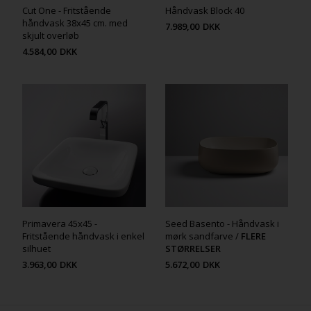
Cut One - Fritstående
Håndvask Block 40
håndvask 38x45 cm. med
7.989,00
DKK
skjult overløb
4.584,00
DKK
Primavera 45x45 -
Seed Basento - Håndvask i
Fritstående håndvask i enkel
mørk sandfarve /
FLERE
silhuet
STØRRELSER
3.963,00
DKK
5.672,00
DKK