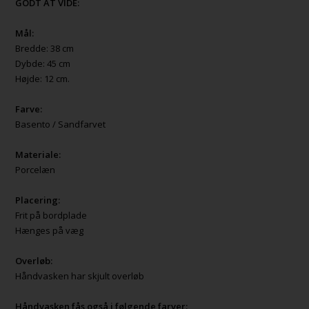
GODT AT VIDE:
Mål:
Bredde: 38 cm
Dybde: 45 cm
Højde: 12 cm.
Farve:
Basento / Sandfarvet
Materiale:
Porcelæn
Placering:
Frit på bordplade
Hænges på væg
Overløb:
Håndvasken har skjult overløb
Håndvasken fås også i følgende farver: