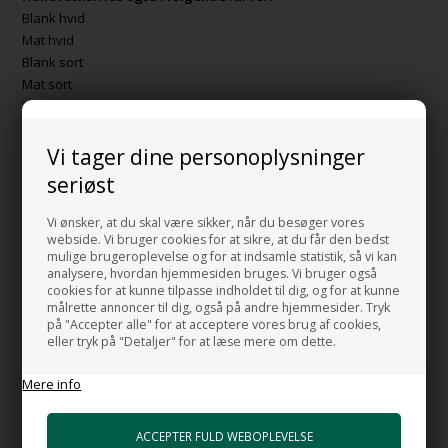
Blank hvid
Mat hvid
Blank sort
Mat sort
Tempesta/Pastel lyseblå
Laguna / Mørke grøn
Vi tager dine personoplysninger
BEMÆRK:
Bundventil i porcelæn er inkluderet i prisen
seriøst
MADE IN ITALY
Vi ønsker, at du skal være sikker, når du besøger vores
webside. Vi bruger cookies for at sikre, at du får den bedst
mulige brugeroplevelse og for at indsamle statistik, så vi kan
analysere, hvordan hjemmesiden bruges. Vi bruger også
HUSK OGSÅ DISSE
cookies for at kunne tilpasse indholdet til dig, og for at kunne
målrette annoncer til dig, også på andre hjemmesider. Tryk
HI-TECH 5 Vandlås luksus udgave
på "Accepter alle" for at acceptere vores brug af cookies,
+898,00 DKK
eller tryk på "Detaljer" for at læse mere om dette.
Gå til varen
Mere info
HI-TECH 6 Vandlås luksus udgave
+1.052,00 DKK
Gå til varen