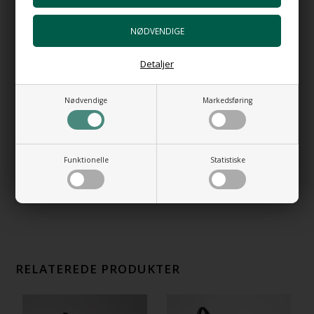
Via Manzoni no. 1 - Blandingsbatteri til
håndvask
+2.630,00 DKK
Detaljer
Gå til varen
Monteringsbolte til håndvask
Nødvendige
Markedsføring
+86,00 DKK
Gå til varen
Goccia no 1. Blandingsbatteri til håndvask
Funktionelle
Statistiske
i krom
+5.360,00 DKK
Gå til varen
RELATEREDE PRODUKTER