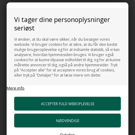
Håndlavet i Italien!
Designet i Italien
Vi tager dine personoplysninger
Produceret efter EUs miljøregler
seriøst
Transporteret med tog fra Italien til Danmark
Vi ønsker, at du skal være sikker, når du besøger vores
E-mærke certificeret
webside. Vi bruger cookies for at sikre, at du får den bedst
mulige brugeroplevelse og for at indsamle statistik, så vi kan
analysere, hvordan hjemmesiden bruges. Vi bruger også
cookies for at kunne tilpasse indholdet til dig, og for at kunne
målrette annoncer til dig, også på andre hjemmesider. Tryk
Beskrivelse
Mål og Data
på "Accepter alle" for at acceptere vores brug af cookies,
eller tryk på "Detaljer" for at læse mere om dette.
Håndklædetørrer Hot Steel 100/58 i rustfrit stål.
Mere info
Lækker håndklædetørrer til den kræsne forbruger der stiller høje
krav til design og kvalitet.
Læg mærke den fuldendte finish, her er ingen svejse klatter eller
andet sjusk.
Mål:
Detaljer