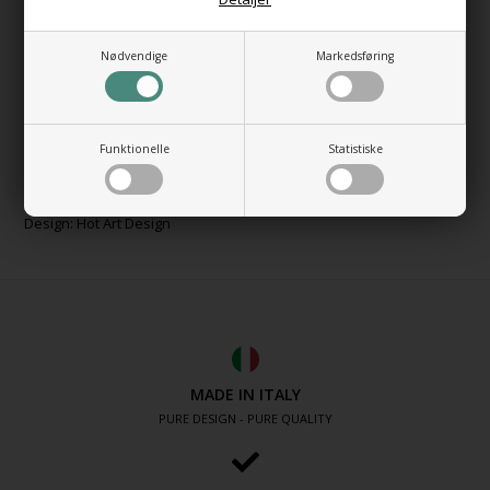
Højde: 100 cm.
Bredde: 58 cm.
Dybde total: 4 cm.
Nødvendige
Markedsføring
Antal rør: 18
Centerafstand: 54 cm.
Væg midt rør: cm.
Funktionelle
Statistiske
Tilslutning: 1/2"
Ydelse: 596 Watt.
Design: Hot Art Design
MADE IN ITALY
PURE DESIGN - PURE QUALITY