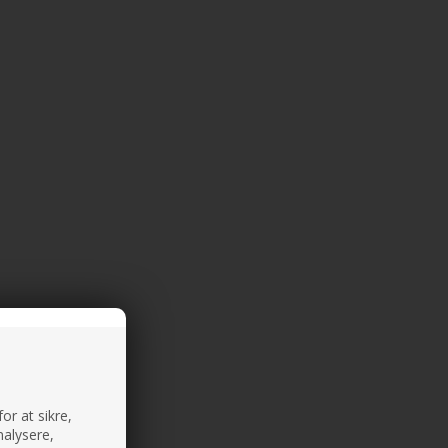
or at sikre,
nalysere,