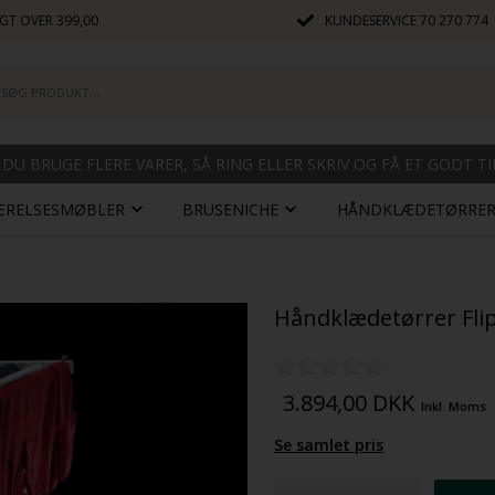
GT OVER 399,00
KUNDESERVICE
70 270 774
 DU BRUGE FLERE VARER, SÅ RING ELLER SKRIV OG FÅ ET GODT T
ÆRELSESMØBLER
BRUSENICHE
HÅNDKLÆDETØRRE
Håndklædetørrer Fli
3.894,00
DKK
Inkl. Moms
Se samlet pris