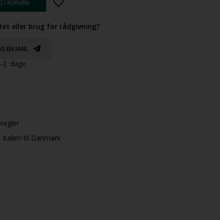
tet eller brug for rådgivning?
S EN MAIL
 1-2 dage
øregler
Italien til Danmark