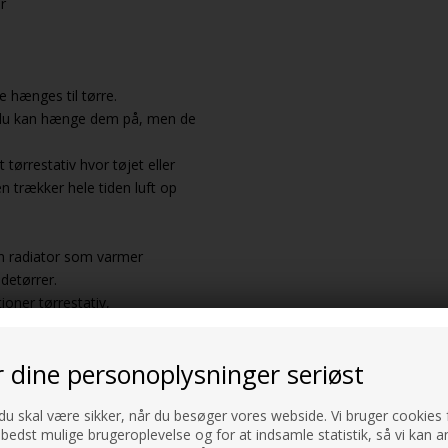
r
e hænges til tørre.
en du kan hænge dem på, men de
 tørrestativ hvor tøjet eller
 trækker hele tiden luft op
en radiator som varmer
detørrer.
ioner tørrestativ,
r dine personoplysninger seriøst
 du skal være sikker, når du besøger vores webside. Vi bruger cookies f
 bedst mulige brugeroplevelse og for at indsamle statistik, så vi kan a