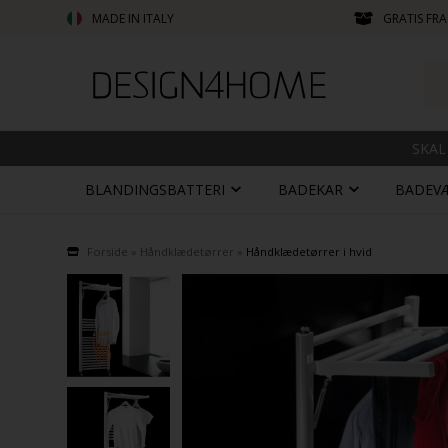
MADE IN ITALY
GRATIS FRA
SKAL
BLANDINGSBATTERI
BADEKAR
BADEV
Forside
»
Håndklædetørrer
»
Håndklædetørrer i hvid