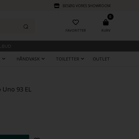
BESØG VORES SHOWROOM
0
FAVORITTER
KURV
ILBUD
R
HÅNDVASK
TOILETTER
OUTLET
p Uno 93 EL