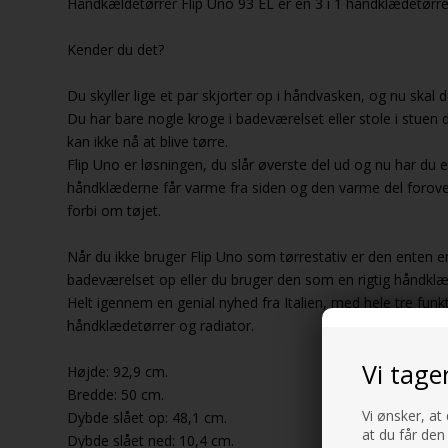
Håndkældetørrer Flip Uno 93 EL er en 3 i 1 håndklædetørre
Kender du det?
Du skyller lige et par skjorter op i håndvasken, og nu skal d
Du har bare nogle kroge i badeværelset eller stole i stu
kan ikke nå at blive tørre.
Flip Uno er løsningen, du slår øverste del ud og nu har du et
håndklæderne får varme fra siden og den varme del foroven
forbi om tøjet.
Når du ikke bruger Flip Uno som tørrestativ er den enten 
badeværelset op eller du bruger den som en rigtig håndklæ
Helt igennem en genial nyhed fra Italien, med hele tre funkt
håndklædetørrer og radiator.
Vi tage
Højde: 92,9 cm.
Bredde: 50 cm.
Vi ønsker, at
Dybde slået op: 48,1 cm.
at du får den
Dybde slået ned: 10,4 cm.