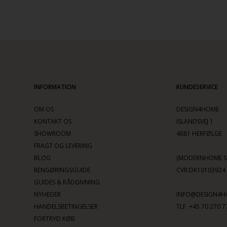
INFORMATION
KUNDESERVICE
OM OS
DESIGN4HOME
KONTAKT OS
ISLANDSVEJ 1
SHOWROOM
4681 HERFØLGE
FRAGT OG LEVERING
BLOG
(MODERNHOME SC
RENGØRINGSGUIDE
CVR:DK10103924
GUIDES & RÅDGIVNING
NYHEDER
INFO@DESIGN4H
HANDELSBETINGELSER
TLF. +45 70 270 7
FORTRYD KØB