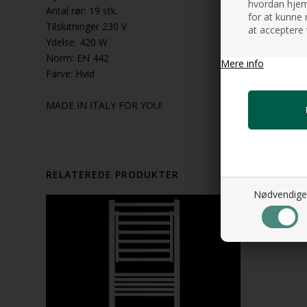
hvordan hjemm
Antal rør: 19 stk.
for at kunne 
Tilslutninger 230 V
at acceptere 
Ydelse: 420 W
Norm: EN 442
Mere info
Farve: Hvid
MADE IN ITALY FOR YOU!
RELATEREDE PRODUKTER
Nødvendige