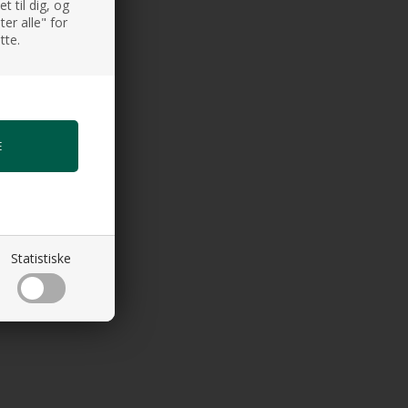
 til dig, og
er alle" for
tte.
Statistiske