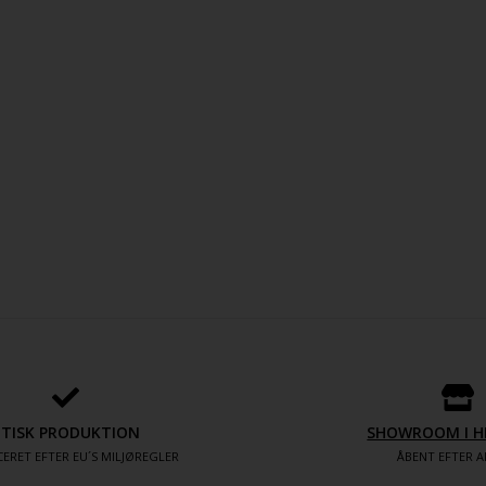
ETISK PRODUKTION
SHOWROOM I H
ERET EFTER EU´S MILJØREGLER
ÅBENT EFTER A