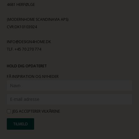
4681 HERFØLGE
(MODERNHOME SCANDINAVIA APS)
CVR:DK10103924
INFO@DESIGN4HOME.DK
TLF. +45 70 270 774
HOLD DIG OPDATERET
FÅ INSPIRATION OG NYHEDER
JEG ACCEPTERER VILKÅRENE