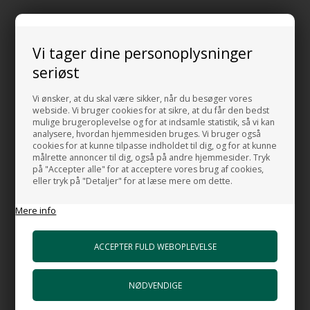
Beskrivelse
Mål og Data
Vi tager dine personoplysninger
seriøst
Håndklædetørrer Frames I i børstet rustfrit stål.
Vi ønsker, at du skal være sikker, når du besøger vores
Den nye Frames I håndklædetørrer er fremstillet i børstet rustfrit
webside. Vi bruger cookies for at sikre, at du får den bedst
stål, hvor et firkantet profil er sammensat som en ramme.
mulige brugeroplevelse og for at indsamle statistik, så vi kan
analysere, hvordan hjemmesiden bruges. Vi bruger også
cookies for at kunne tilpasse indholdet til dig, og for at kunne
Læg mærke til den høje kvalitet der tydeligt ses på closeup
målrette annoncer til dig, også på andre hjemmesider. Tryk
billederne. Der er kælet for detaljen og der er ingen svejse klatter
på "Accepter alle" for at acceptere vores brug af cookies,
eller andet sjusk.
eller tryk på "Detaljer" for at læse mere om dette.
Se bl.a. hvordan man har "børstet" samlingerne sammen.
Mere info
Hvorfor vælge en håndklædetørre i rustfrit stål i forhold til en i
lakeret eller forkromet?
Fordelen er at rustfrit stål ikke kan tære og derfor har en
håndklædetørre i rustfrit stål extrem lang levetid.
Radiatoren fås også i blank poleret overflade.