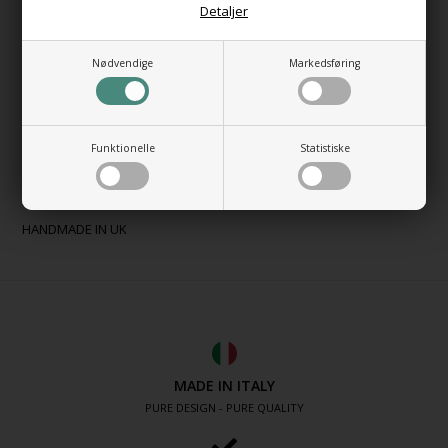
Detaljer
Mål:
Højde: 83 cm
Nødvendige
Markedsføring
Bredde: 50 cm
Dybde: 14,5-16 cm
Center afstand: 47 cm
Antal åbninger: 3
Funktionelle
Statistiske
Ydelse: 447 Watt.
Materiale: Børstet rustfrit stål
HANDMADE IN UK
MADE IN ITALY
PURE DESIGN - PURE QUALITY