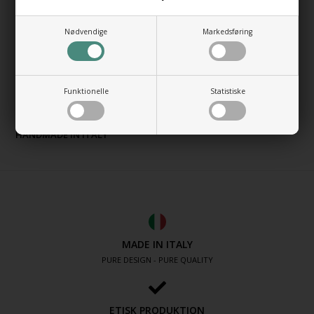
Farve:
Nødvendige
Markedsføring
Forkromet
Bemærk:
Denne håndklædetørrer er til el installation.
Funktionelle
Statistiske
HANDMADE IN ITALY
MADE IN ITALY
PURE DESIGN - PURE QUALITY
ETISK PRODUKTION