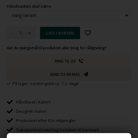
Håndvasken skal være:
-
+
Har du spørgsmål til produktet eller brug for rådgivning?
RING TIL OS
SEND OS EN MAIL
På lager
- Leveringstid ca: 1-2 dage
Håndlavet i Italien!
Designet i Italien
Produceret efter EUs miljøregler
Transporteret med tog fra Italien til Danmark