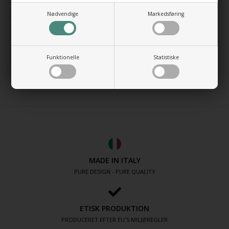
Overløb:
Ja
Nødvendige
Markedsføring
Som tilbehør kan der bestilles et understel med glasplade som
ophænges på væggen under vasken.
Funktionelle
Statistiske
Design: ANTONIO BULLO
Made in Italy
MADE IN ITALY
PURE DESIGN - PURE QUALITY
ETISK PRODUKTION
PRODUCERET EFTER EU´S MILJØREGLER