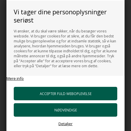
E-mærke certificeret
Vi tager dine personoplysninger
seriøst
Beskrivelse
Mål og Data
Vi ønsker, at du skal være sikker, når du besøger vores
webside. Vi bruger cookies for at sikre, at du får den bedst
mulige brugeroplevelse og for at indsamle statistik, så vi kan
Håndvask Area, til ophængning på væg eller sættes på
analysere, hvordan hjemmesiden bruges. Vi bruger også
bordplade/badeværelsesmøbel
cookies for at kunne tilpasse indholdet til dig, og for at kunne
målrette annoncer til dig, også på andre hjemmesider. Tryk
Materiale:
på "Accepter alle" for at acceptere vores brug af cookies,
eller tryk på "Detaljer" for at læse mere om dette.
Porcelæn
Mere info
Farve:
Hvid
Mål:
Bredde: 70 cm
Dybde: 35 cm
Højde: 11 cm.
Detaljer