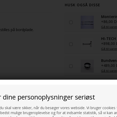
HUSK OGSÅ DISSE
Monterin
+86,00 
Gå til vare
tilles på bordplade.
HI-TECH 
+898,00
Gå til vare
Bundvent
+489,00
Gå til vare
Bundvent
+399,00
Gå til vare
r dine personoplysninger seriøst
 du skal være sikker, når du besøger vores webside. Vi bruger cookies f
 bedst mulige brugeroplevelse og for at indsamle statistik, så vi kan a