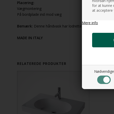
hvordan hjemm
Placering:
for at kunne 
Vægmontering
at acceptere 
På bordplade ind mod væg
Mere info
Bemærk:
Denne håndvask har lodrette indvendige sider, o
MADE IN ITALY
RELATEREDE PRODUKTER
Nødvendige