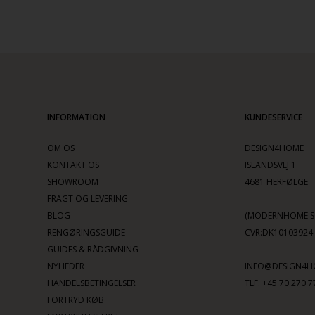
INFORMATION
KUNDESERVICE
OM OS
DESIGN4HOME
KONTAKT OS
ISLANDSVEJ 1
SHOWROOM
4681 HERFØLGE
FRAGT OG LEVERING
BLOG
(MODERNHOME SC
RENGØRINGSGUIDE
CVR:DK10103924
GUIDES & RÅDGIVNING
NYHEDER
INFO@DESIGN4H
HANDELSBETINGELSER
TLF. +45 70 270 7
FORTRYD KØB