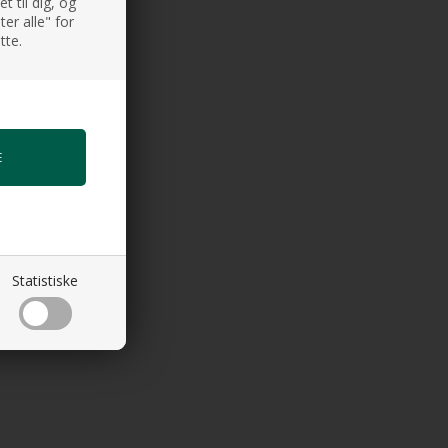
 til dig, og
er alle" for
tte.
Statistiske