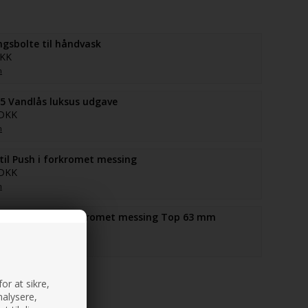
gsbolte til håndvask
DKK
n
5 Vandlås luksus udgave
 DKK
n
il Push i forkromet messing
 DKK
n
il Free Flow i forkromet messing Top 63 mm
 DKK
n
or at sikre,
nalysere,