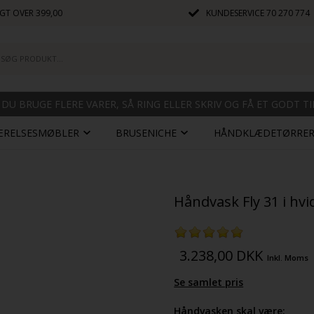
GT OVER 399,00
KUNDESERVICE
70 270 774
 DU BRUGE FLERE VARER, SÅ RING ELLER SKRIV OG FÅ ET GODT T
ÆRELSESMØBLER
BRUSENICHE
HÅNDKLÆDETØRRE
Håndvask Fly 31 i hv
3.238,00
DKK
Inkl. Moms
Se samlet pris
Håndvasken skal være: