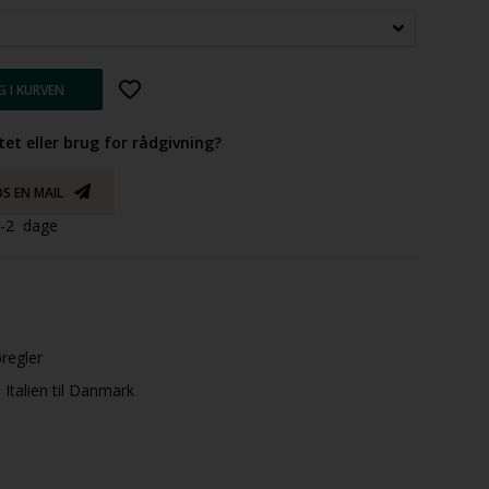
tet eller brug for rådgivning?
S EN MAIL
 1-2 dage
øregler
Italien til Danmark