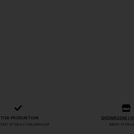
ETISK PRODUKTION
SHOWROOM I H
ERET EFTER EU´S MILJØREGLER
ÅBENT EFTER A