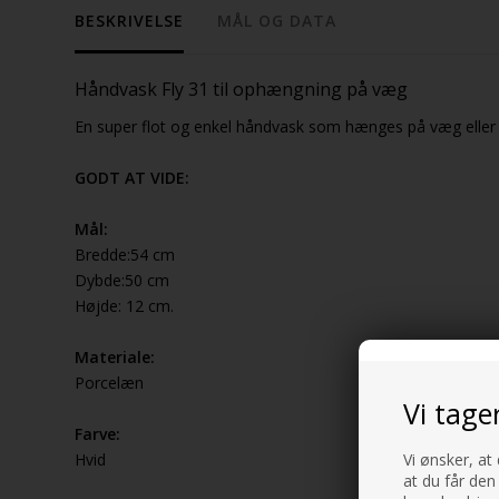
BESKRIVELSE
MÅL OG DATA
Håndvask Fly 31 til ophængning på væg
En super flot og enkel håndvask som hænges på væg eller s
GODT AT VIDE:
Mål:
Bredde:54 cm
Dybde:50 cm
Højde: 12 cm.
Materiale:
Porcelæn
Vi tage
Farve:
Hvid
Vi ønsker, at
at du får den