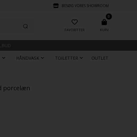
BESØG VORES SHOWROOM
0
FAVORITTER
KURV
ILBUD
R
HÅNDVASK
TOILETTER
OUTLET
id porcelæn