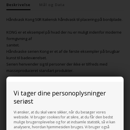
Beskrivelse
Mål og Data
Håndvask Kong 50R Italiensk håndvask til placering på bordplade.
KONG er et eksempel på hvad der nu er muligt indenfor moderne
formgivning af
sanitet.
Håndvaske serien Kong er et af de første eksempler på brugbar
kunst til badeværelset.
Serien henvender sig til personer der ikke er tilfreds med
masseproduceret standart produkter.
Vasken er med hane hul
Vi tager dine personoplysninger
Mål:
seriøst
Bredde: 50/43 cm
Vi ønsker, at du skal være sikker, når du besøger vores
Dybde: 38/23 cm
webside. Vi bruger cookies for at sikre, at du får den bedst
Højde: 8/16 cm
mulige brugeroplevelse og for at indsamle statistik, så vi kan
analysere, hvordan hjemmesiden bruges. Vi bruger også