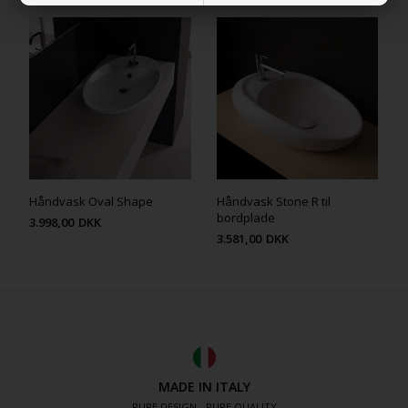
Håndvask Oval Shape
Håndvask Stone R til
bordplade
3.998,00
DKK
3.581,00
DKK
MADE IN ITALY
PURE DESIGN - PURE QUALITY