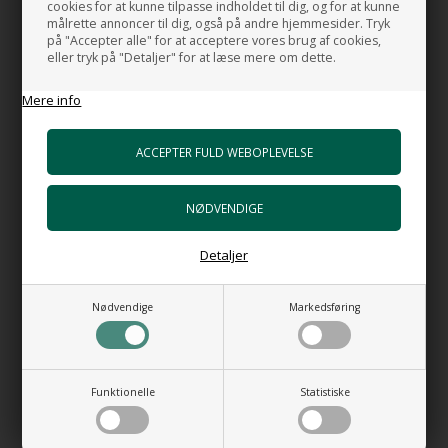
cookies for at kunne tilpasse indholdet til dig, og for at kunne
Design: Gianni Calisti og Massimiliano Braconi
målrette annoncer til dig, også på andre hjemmesider. Tryk
på "Accepter alle" for at acceptere vores brug af cookies,
eller tryk på "Detaljer" for at læse mere om dette.
MADE IN ITALY
Mere info
RELATEREDE PRODUKTER
Detaljer
Nødvendige
Markedsføring
Oval fritstående håndvask i
Oval håndvask - Kong 90 Mat
Funktionelle
Statistiske
porcelæn - Ovale Due
Brun
2.488,00
DKK
8.620,00
DKK