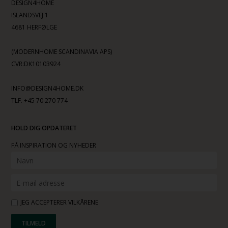
DESIGN4HOME
ISLANDSVEJ 1
4681 HERFØLGE
(MODERNHOME SCANDINAVIA APS)
CVR:DK10103924
INFO@DESIGN4HOME.DK
TLF. +45 70 270 774
HOLD DIG OPDATERET
FÅ INSPIRATION OG NYHEDER
JEG ACCEPTERER VILKÅRENE