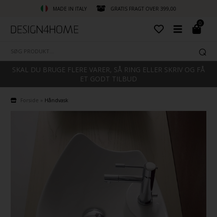
MADE IN ITALY
GRATIS FRAGT OVER 399,00
0
SKAL DU BRUGE FLERE VARER, SÅ RING ELLER SKRIV OG FÅ
ET GODT TILBUD
Forside
»
Håndvask