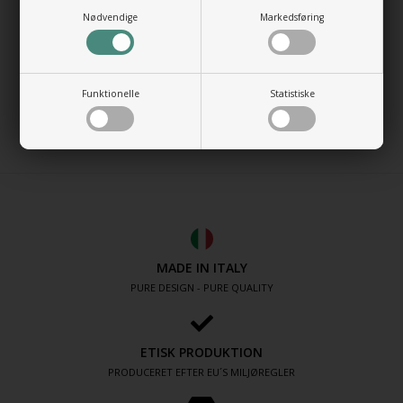
Placering:
Nødvendige
Markedsføring
-Bordplade
-Væghængt
Tegning klik HER
Funktionelle
Statistiske
MADE IN ITALY
MADE IN ITALY
PURE DESIGN - PURE QUALITY
ETISK PRODUKTION
PRODUCERET EFTER EU´S MILJØREGLER