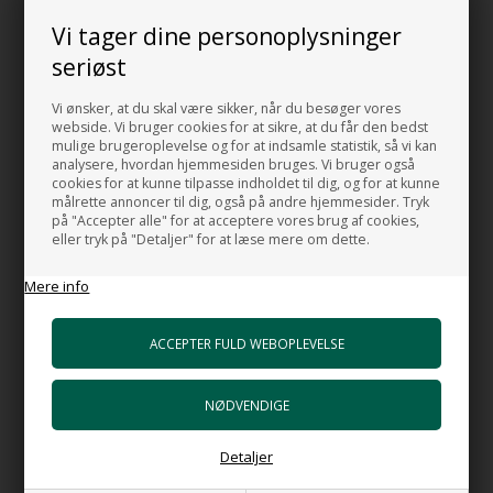
Vi tager dine personoplysninger
Denne model er uden hanehul
seriøst
Vasken er glaseret på alle 4 sider, så den kan stå fri af væggen.
Vi ønsker, at du skal være sikker, når du besøger vores
Vasken kan også ophænges på væg.
webside. Vi bruger cookies for at sikre, at du får den bedst
mulige brugeroplevelse og for at indsamle statistik, så vi kan
GODT AT VIDE:
analysere, hvordan hjemmesiden bruges. Vi bruger også
cookies for at kunne tilpasse indholdet til dig, og for at kunne
målrette annoncer til dig, også på andre hjemmesider. Tryk
Mål:
på "Accepter alle" for at acceptere vores brug af cookies,
Bredde: 60 cm.
eller tryk på "Detaljer" for at læse mere om dette.
Dybde: 36 cm.
Højde: 18 cm.
Mere info
Afstand fra bagkant til center afløb 16,5 cm
Materiale:
Porcelæn
Farve:
Hvid
Detaljer