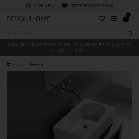
MADE IN ITALY
GRATIS FRAGT OVER 399,00
0
SKAL DU BRUGE FLERE VARER, SÅ RING ELLER SKRIV OG FÅ
ET GODT TILBUD
Forside
»
Håndvask