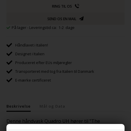
RING TIL OS
SEND OS EN MAIL
På lager
- Leveringstid ca: 1-2 dage
Håndlavet i Italien!
Designet i Italien
Produceret efter EUs miljøregler
Transporteret med tog fra Italien til Danmark
E-mærke certificeret
Beskrivelse
Mål og Data
Denne håndvask Quadro UH hører til "The
Collection"