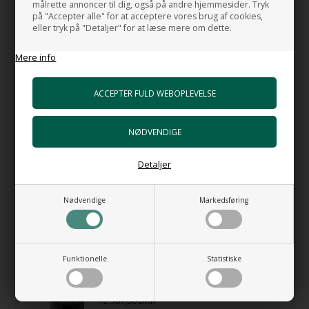
målrette annoncer til dig, også på andre hjemmesider. Tryk
på "Accepter alle" for at acceptere vores brug af cookies,
New Filo - Lille håndvask i hvid porcelæn
eller tryk på "Detaljer" for at læse mere om dette.
+2.083,00 DKK
Gå til varen
Mere info
Håndvask Kong 50/R
+3.679,00 DKK
Gå til varen
Oval fritstående håndvask i porcelæn -
Ovale Due
Detaljer
+2.488,00 DKK
Gå til varen
Nødvendige
Markedsføring
Ovale White 60 - Oval håndvask til
bordplade
+3.689,00 DKK
Gå til varen
Funktionelle
Statistiske
Oval håndvask - OVU til placering på
bordplade
+2.307,00 DKK