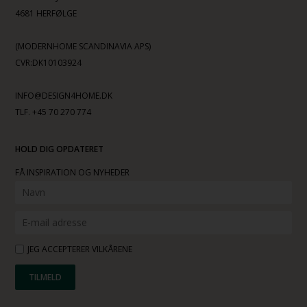
4681 HERFØLGE
(MODERNHOME SCANDINAVIA APS)
CVR:DK10103924
INFO@DESIGN4HOME.DK
TLF. +45 70 270 774
HOLD DIG OPDATERET
FÅ INSPIRATION OG NYHEDER
JEG ACCEPTERER VILKÅRENE