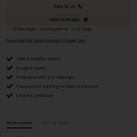
RING TIL OS
SEND OS EN MAIL
På fjernlager
- Leveringstid ca: ca 30 dage
Send mail når varen kommer på lager igen
100% Fremstillet i Italien!
Designet i Italien
Produceret efter EUs miljøregler
Transporteret med tog fra Italien til Danmark
E-mærke certificeret
Beskrivelse
Mål og Data