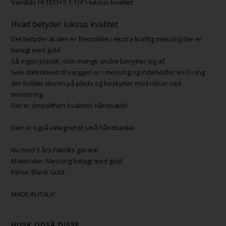
Vandlås HI-TECH 5 1.1/4"i luksus kvalitet
Hvad betyder luksus kvalitet
Det betyder at den er fremstillet i ekstra kraftig messing der er
belagt med guld
Så ingen plastik, som mange andre benytter sig af.
Selv dækskiven til væggen er i messing og indeholder en O-ring
der holder skiven på plads og beskytter mod ridser ved
montering.
Det er simpelthen kvalitets håndværk!
Den er også velegnet til små håndvaske.
Nu med 5 års Fabriks garanti
Materialer: Messing belagt med guld
Farve: Blank Guld
MADE IN ITALY!
HUSK OGSÅ DISSE