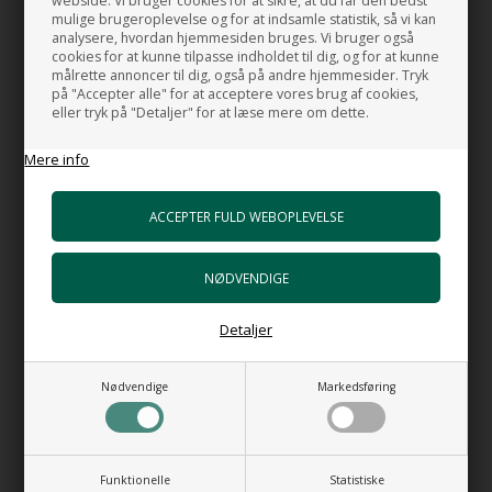
webside. Vi bruger cookies for at sikre, at du får den bedst
mulige brugeroplevelse og for at indsamle statistik, så vi kan
HUSK OGSÅ DISSE
analysere, hvordan hjemmesiden bruges. Vi bruger også
cookies for at kunne tilpasse indholdet til dig, og for at kunne
målrette annoncer til dig, også på andre hjemmesider. Tryk
Monteringsbolte til håndvask
på "Accepter alle" for at acceptere vores brug af cookies,
+86,00 DKK
eller tryk på "Detaljer" for at læse mere om dette.
Gå til varen
Mere info
HI-TECH 5 Vandlås luksus udgave
+898,00 DKK
Gå til varen
Bundventil Free Flow i forkromet messing
Top 63 mm
+399,00 DKK
Gå til varen
Detaljer
Bundventil Push i forkromet messing
+489,00 DKK
Nødvendige
Markedsføring
Gå til varen
Via Manzoni No. 3 - Blandingsbatteri høj
model
Funktionelle
Statistiske