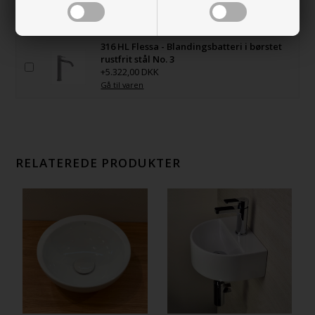
+4.043,00 DKK
Gå til varen
316 HL Flessa - Blandingsbatteri i børstet
rustfrit stål No. 3
+5.322,00 DKK
Gå til varen
RELATEREDE PRODUKTER