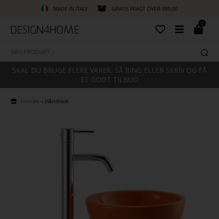
MADE IN ITALY
GRATIS FRAGT OVER 399,00
0
SKAL DU BRUGE FLERE VARER, SÅ RING ELLER SKRIV OG FÅ
ET GODT TILBUD
Forside
»
Håndvask