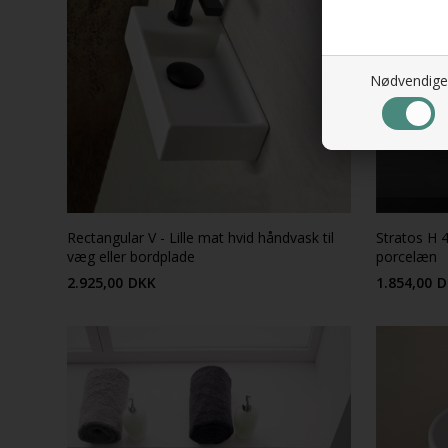
Nødvendige
Rectangular V - Lille mat hvid håndvask til
Stratos H 4
væg eller bordplade
porcelæn
2.925,00
DKK
1.854,00
D