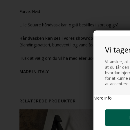
Farve: Hvid
Lille Square håndvask kan også bestilles i sort og grå.
Håndvasken kan ses i vores showroom i hvid
Blandingsbatteri, bundventil og vandlås er ikke med i prisen
Vi tage
Husk at vælg om du vil ha med eller uden hul til blandingsba
Vi ønsker, at
at du får den
MADE IN ITALY
hvordan hjemm
for at kunne 
at acceptere 
Mere info
RELATEREDE PRODUKTER