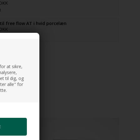
 DKK
n
il free flow AT i hvid porcelæn
 DKK
n
or at sikre,
nalysere,
 til dig, og
er alle" for
tte.