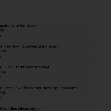
gsbolte til håndvask
DKK
n
at Free flow - Bundventil håndvask
 DKK
n
il Push i forkromet messing
 DKK
n
il Free Flow i forkromet messing Top 63 mm
 DKK
n
5 Vandlås luksus udgave