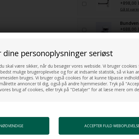
+898,00
Gå til vare
Bundvent
+688,00
Gå til vare
.
r dine personoplysninger seriøst
tteri.
 du skal være sikker, når du besøger vores webside. Vi bruger cookies f
 bedst mulige brugeroplevelse og for at indsamle statistik, så vi kan a
esiden bruges. Vi bruger også cookies for at kunne tilpasse indholdet
målrette annoncer til dig, også på andre hjemmesider. Tryk på "Accept
vores brug af cookies, eller tryk på "Detaljer" for at læse mere om de
NYHED