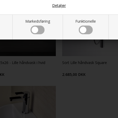
Detaljer
Markedsføring
Funktionelle
5x26 - Lille håndvask i hvid
Sort Lille håndvask Square
KK
2.685,00
DKK