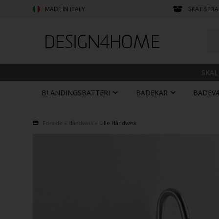
MADE IN ITALY
GRATIS FRA
SKAL
BLANDINGSBATTERI
BADEKAR
BADEV
Forside
»
Håndvask
»
Lille Håndvask