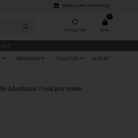
BESØG VORES SHOWROOM
0
FAVORITTER
KURV
ILBUD
R
HÅNDVASK
TOILETTER
OUTLET
Lille håndvask i hvid porcelæn