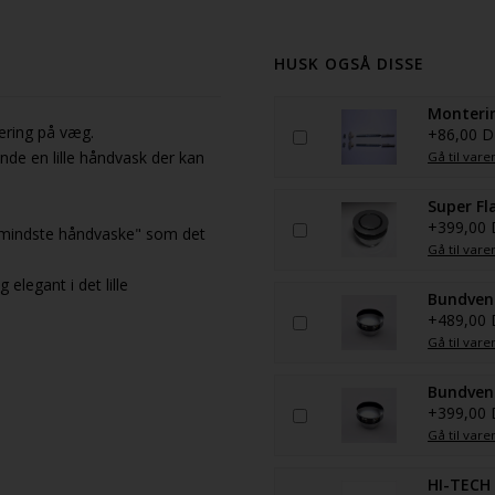
HUSK OGSÅ DISSE
Monterin
cering på væg.
+86,00 
de en lille håndvask der kan
Gå til vare
Super Fl
+399,00
s mindste håndvaske" som det
Gå til vare
 elegant i det lille
Bundvent
+489,00
Gå til vare
Bundvent
+399,00
Gå til vare
HI-TECH 