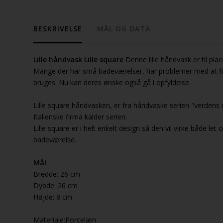
BESKRIVELSE
MÅL OG DATA
Lille håndvask Lille square
Denne lille håndvask er til pla
Mange der har små badeværelser, har problemer med at fin
bruges. Nu kan deres ønske også gå i opfyldelse.
Lille square håndvasken, er fra håndvaske serien "verden
Italienske firma kalder serien.
Lille square er i helt enkelt design så den vil virke både let og
badeværelse.
Mål
Bredde: 26 cm
Dybde: 26 cm
Højde: 8 cm
Materiale:Porcelæn