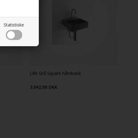
Statistiske
Lille Grå Square håndvask
3.042,00
DKK