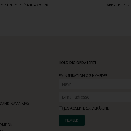
ERET EFTER EU´S MILJØREGLER
ÅBENT EFTER A
HOLD DIG OPDATERET
FÅ INSPIRATION OG NYHEDER
ANDINAVIA APS)
JEG ACCEPTERER VILKÅRENE
OME.DK