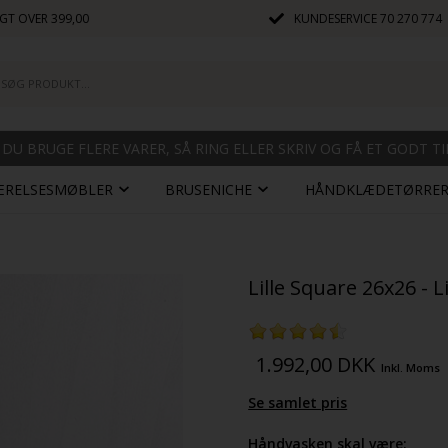
GT OVER 399,00
KUNDESERVICE
70 270 774
 DU BRUGE FLERE VARER, SÅ RING ELLER SKRIV OG FÅ ET GODT T
ÆRELSESMØBLER
BRUSENICHE
HÅNDKLÆDETØRRE
Lille Square 26x26 - 
1.992,00
DKK
Inkl. Moms
Se samlet pris
Håndvasken skal være: