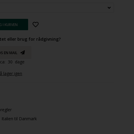
tet eller brug for rådgivning?
S EN MAIL
d ca: 30 dage
 lager igen
øregler
Italien til Danmark