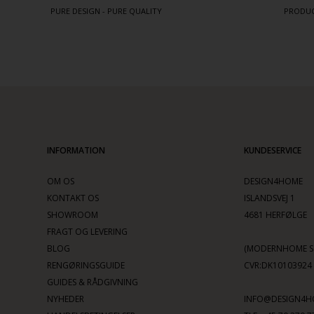
PURE DESIGN - PURE QUALITY
PRODUC
INFORMATION
KUNDESERVICE
OM OS
DESIGN4HOME
KONTAKT OS
ISLANDSVEJ 1
SHOWROOM
4681 HERFØLGE
FRAGT OG LEVERING
BLOG
(MODERNHOME SC
RENGØRINGSGUIDE
CVR:DK10103924
GUIDES & RÅDGIVNING
NYHEDER
INFO@DESIGN4H