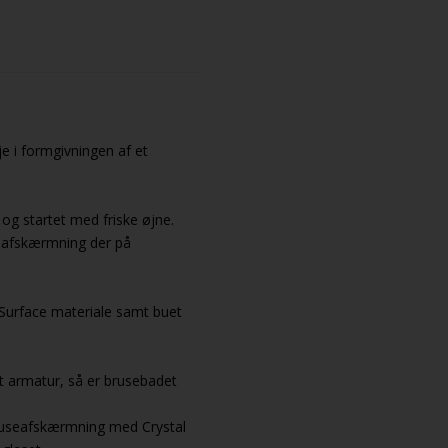
e i formgivningen af et
og startet med friske øjne.
seafskærmning der på
d Surface materiale samt buet
t armatur, så er brusebadet
ruseafskærmning med Crystal