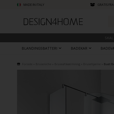
MADE IN ITALY
GRATIS FRA
SKAL
BLANDINGSBATTERI
BADEKAR
BADEV
Forside
»
Bruseniche
»
Bruseafskærmning
»
Brusehjørne
»
Buet B