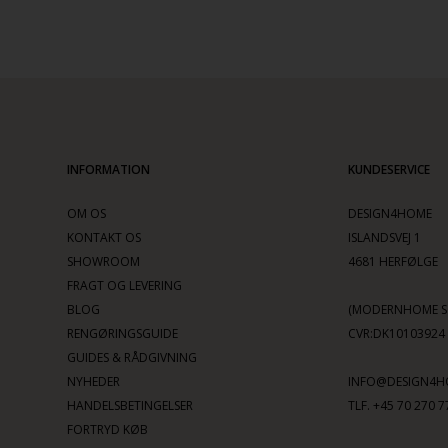
INFORMATION
KUNDESERVICE
OM OS
DESIGN4HOME
KONTAKT OS
ISLANDSVEJ 1
SHOWROOM
4681 HERFØLGE
FRAGT OG LEVERING
BLOG
(MODERNHOME SC
RENGØRINGSGUIDE
CVR:DK10103924
GUIDES & RÅDGIVNING
NYHEDER
INFO@DESIGN4H
HANDELSBETINGELSER
TLF. +45 70 270 7
FORTRYD KØB