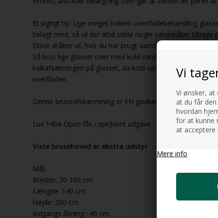
Protect anti-kalk belægning som gør at vandet let perler af 
Et vigtigt tip: Lige meget hviklen overfladebehandling glas
belagt med, så vil der altid sidde nogle vanddråber tilbage 
Disse dråber vil, hvis du har brugt varmt vand efterlade klak
Så brus lige glasset over med kold vand når du går ud af b
kalkafsætningen på glasset, da kold vand ikke på samme 
Vi tage
overfladen.
Vi ønsker, at
Denne bruseafskærmning er EN godkendt og TÜV certificer
at du får den
hvordan hjemm
for at kunne 
Lux 140A Open fås i spejlvent udgave
at acceptere 
Viste brusehoved er ekstra udstyr
Mere info
Mål:
Bredde: 70-100 cm.
Længde: 140 cm.
Højde: 200 cm.
Indgangs åbning : 45 cm.