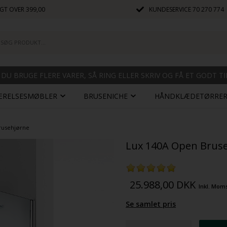
GT OVER 399,00
KUNDESERVICE
70 270 774
 DU BRUGE FLERE VARER, SÅ RING ELLER SKRIV OG FÅ ET GODT T
ÆRELSESMØBLER
BRUSENICHE
HÅNDKLÆDETØRRE
rusehjørne
Lux 140A Open Bruse
25.988,00
DKK
Inkl. Mom
Se samlet pris