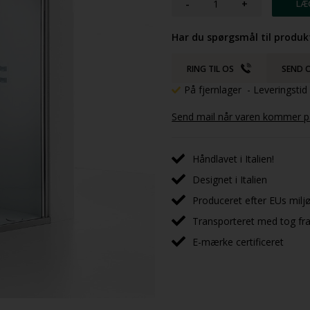
-
+
Har du spørgsmål til produk
RING TIL OS
SEND O
På fjernlager
- Leveringsti
Send mail når varen kommer på
Håndlavet i Italien!
Designet i Italien
Produceret efter EUs milj
Transporteret med tog fra 
E-mærke certificeret