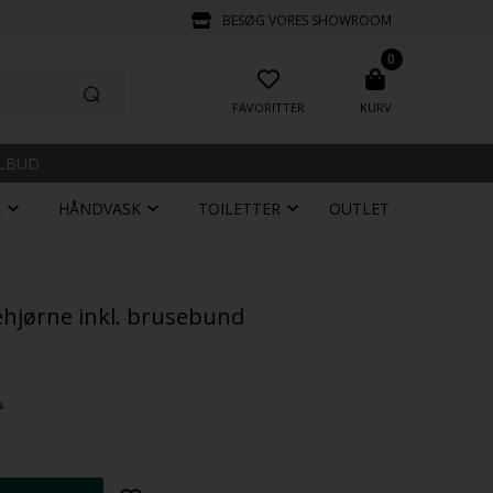
BESØG VORES SHOWROOM
0
FAVORITTER
KURV
ILBUD
R
HÅNDVASK
TOILETTER
OUTLET
hjørne inkl. brusebund
s