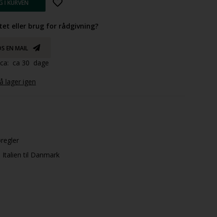
tet eller brug for rådgivning?
S EN MAIL
d ca: ca 30 dage
 lager igen
øregler
Italien til Danmark