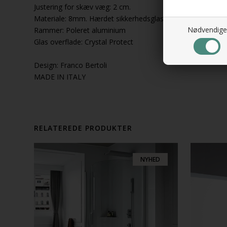
Justering for skæv væg: 2 cm.
Materiale: 8mm. Hærdet sikkerhedsglas
Nødvendige
Rammer: Poleret aluminium
Glas overflade: Crystal Protect
Design: Franco Bertoli
MADE IN ITALY
RELATEREDE PRODUKTER
NYHED