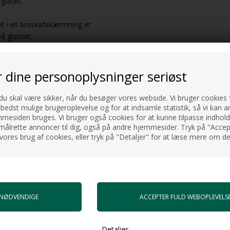
glaset.
set i en bruseafskærmning er
på glasset.
 når de tørrer ud.
adet, det mininerer nemlig
måde afsætter kalk på
r dine personoplysninger seriøst
 du skal være sikker, når du besøger vores webside. Vi bruger cookies f
et.
 bedst mulige brugeroplevelse og for at indsamle statistik, så vi kan a
esiden bruges. Vi bruger også cookies for at kunne tilpasse indholdet
målrette annoncer til dig, også på andre hjemmesider. Tryk på "Accept
vores brug af cookies, eller tryk på "Detaljer" for at læse mere om de
Detaljer