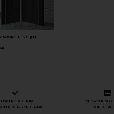
Brusehjørne i Klar glas
KK
ETISK PRODUKTION
SHOWROOM I H
ERET EFTER EU´S MILJØREGLER
ÅBENT EFTER A