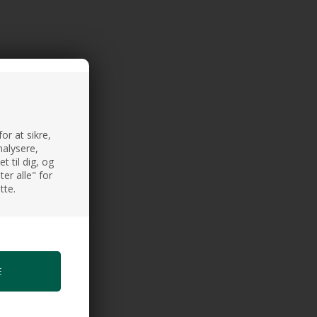
or at sikre,
nalysere,
 til dig, og
er alle" for
tte.