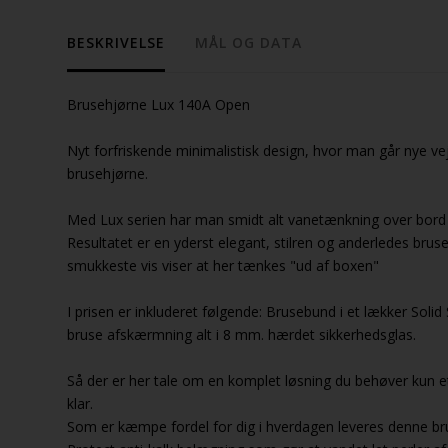
BESKRIVELSE
MÅL OG DATA
Brusehjørne Lux 140A Open
Nyt forfriskende minimalistisk design, hvor man går nye vej
brusehjørne.
Med Lux serien har man smidt alt vanetænkning over bord 
Resultatet er en yderst elegant, stilren og anderledes bru
smukkeste vis viser at her tænkes "ud af boxen"
I prisen er inkluderet følgende: Brusebund i et lækker Soli
bruse afskærmning alt i 8 mm. hærdet sikkerhedsglas.
Så der er her tale om en komplet løsning du behøver kun e
klar.
Som er kæmpe fordel for dig i hverdagen leveres denne b