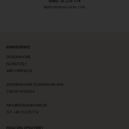
RING 70 270 774
ÅBEN HVERDAG 09:00-17.00
KUNDESERVICE
DESIGN4HOME
ISLANDSVEJ 1
4681 HERFØLGE
(MODERNHOME SCANDINAVIA APS)
CVR:DK10103924
INFO@DESIGN4HOME.DK
TLF. +45 70 270 774
HOLD DIG OPDATERET