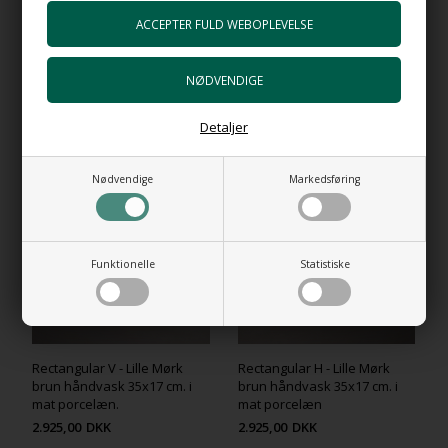
+898,00 DKK
Gå til varen
Detaljer
RELATEREDE PRODUKTER
Nødvendige
Markedsføring
NYHED
NYHED
Funktionelle
Statistiske
Rectangular V - Lille Mørk
Rectangular H - Lille Mørk
brun håndvask 35x17 cm. i
brun håndvask 35x17 cm. i
mat porcelæn.
mat porcelæn
2.925,00
DKK
2.925,00
DKK