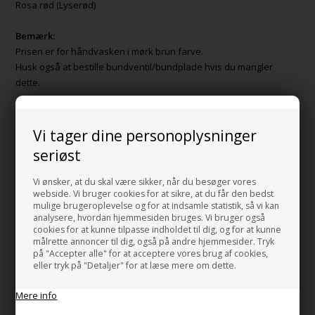
Rosa rød (Lyserød)
Bemærk:
Prisen er for håndvasken i mørk brun farve.
Husk også at bestille bundventil/bundplade hvis du mangler
dette.
HANDMADE IN ITALY
Vi tager dine personoplysninger
seriøst
HUSK OGSÅ DISSE
Vi ønsker, at du skal være sikker, når du besøger vores
Super Flat Free flow - Bundventil håndvask
webside. Vi bruger cookies for at sikre, at du får den bedst
+399,00 DKK
mulige brugeroplevelse og for at indsamle statistik, så vi kan
Gå til varen
analysere, hvordan hjemmesiden bruges. Vi bruger også
cookies for at kunne tilpasse indholdet til dig, og for at kunne
målrette annoncer til dig, også på andre hjemmesider. Tryk
Monteringsbolte til håndvask
på "Accepter alle" for at acceptere vores brug af cookies,
+86,00 DKK
eller tryk på "Detaljer" for at læse mere om dette.
Gå til varen
Mere info
HI-TECH 5 Vandlås luksus udgave