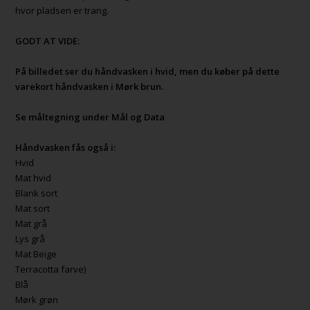
hvor pladsen er trang.
GODT AT VIDE:
På billedet ser du håndvasken i hvid, men du køber på dette
varekort håndvasken i Mørk brun.
Se måltegning under Mål og Data
Håndvasken fås også i:
Hvid
Mat hvid
Blank sort
Mat sort
Mat grå
Lys grå
Mat Beige
Terracotta farve)
Blå
Mørk grøn