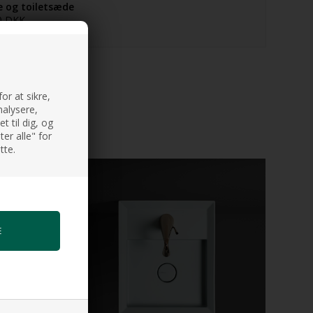
e og toiletsæde
0 DKK
n
or at sikre,
nalysere,
 til dig, og
er alle" for
tte.
NYHED