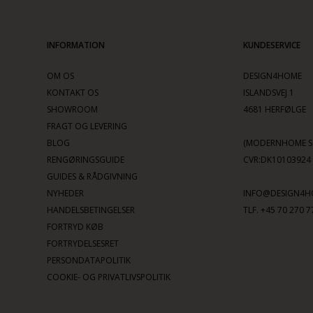
INFORMATION
KUNDESERVICE
OM OS
DESIGN4HOME
KONTAKT OS
ISLANDSVEJ 1
SHOWROOM
4681 HERFØLGE
FRAGT OG LEVERING
BLOG
(MODERNHOME SC
RENGØRINGSGUIDE
CVR:DK10103924
GUIDES & RÅDGIVNING
NYHEDER
INFO@DESIGN4H
HANDELSBETINGELSER
TLF. +45 70 270 7
FORTRYD KØB
FORTRYDELSESRET
PERSONDATAPOLITIK
COOKIE- OG PRIVATLIVSPOLITIK