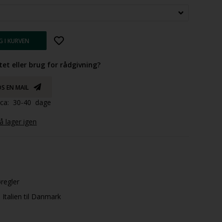
tet eller brug for rådgivning?
S EN MAIL
d ca: 30-40 dage
 lager igen
øregler
Italien til Danmark