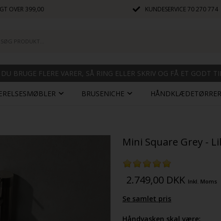
GT OVER 399,00
KUNDESERVICE
70 270 774
 DU BRUGE FLERE VARER, SÅ RING ELLER SKRIV OG FÅ ET GODT T
ÆRELSESMØBLER
BRUSENICHE
HÅNDKLÆDETØRRE
Mini Square Grey - Li
2.749,00
DKK
Inkl. Moms
Se samlet pris
Håndvasken skal være: