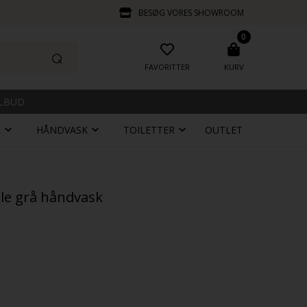
BESØG VORES SHOWROOM
0
FAVORITTER
KURV
ILBUD
R
HÅNDVASK
TOILETTER
OUTLET
lle grå håndvask