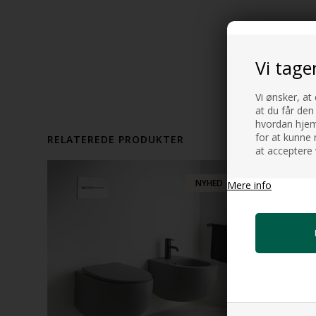
Vi tage
Vi ønsker, at
at du får den
hvordan hjemm
for at kunne 
RELATEREDE PRODUKTER
at acceptere 
NYHED
Mere info