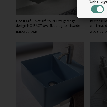
Nødvendige
Dot II Grå - Mat grå toilet i væghængt
Rectangula
design NO BACT overflade og toiletsæde
cm. i mat 
8.892,00
DKK
2.925,00
D