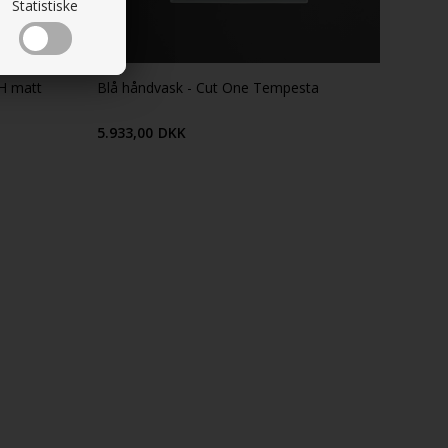
Statistiske
 H matt
Blå håndvask - Cut One Tempesta
5.933,00
DKK