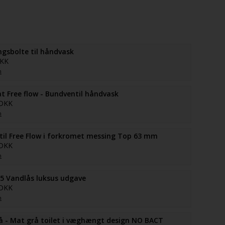
gsbolte til håndvask
DKK
n
at Free flow - Bundventil håndvask
 DKK
n
il Free Flow i forkromet messing Top 63 mm
 DKK
n
5 Vandlås luksus udgave
 DKK
n
rå - Mat grå toilet i væghængt design NO BACT