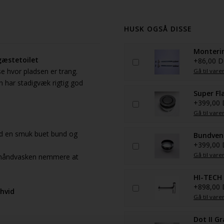
HUSK OGSÅ DISSE
Monterin
 gæstetoilet
+86,00 
se hvor pladsen er trang.
Gå til vare
 har stadigvæk rigtig god
Super Fl
+399,00
Gå til vare
med en smuk buet bund og
Bundvent
+399,00
Gå til vare
å håndvasken nemmere at
HI-TECH 
+898,00
 hvid
Gå til vare
Dot II G