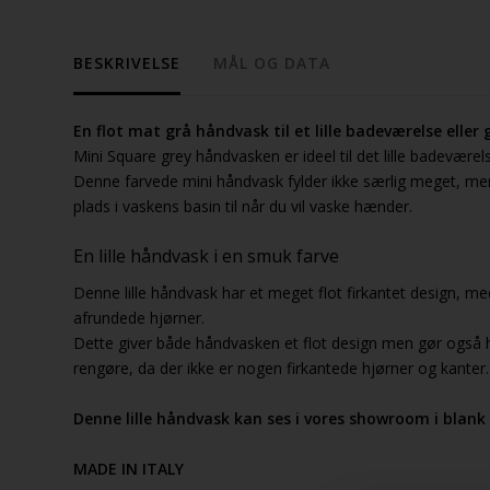
BESKRIVELSE
MÅL OG DATA
En flot mat grå håndvask til et lille badeværelse eller
Mini Square grey håndvasken er ideel til det lille badeværel
Denne farvede mini håndvask fylder ikke særlig meget, men
plads i vaskens basin til når du vil vaske hænder.
En lille håndvask i en smuk farve
Denne lille håndvask har et meget flot firkantet design, 
afrundede hjørner.
Dette giver både håndvasken et flot design men gør ogs
rengøre, da der ikke er nogen firkantede hjørner og kanter.
Denne lille håndvask kan ses i vores showroom i blank
MADE IN ITALY