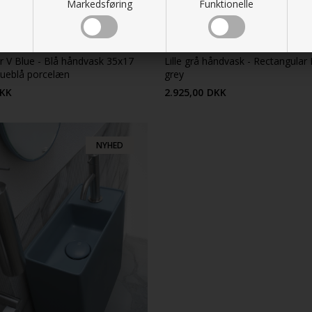
Markedsføring
Funktionelle
r V Blue - Blå håndvask 35x17
Lille grå håndvask - Rectangular
dueblå porcelæn
grey
KK
2.925,00
DKK
NYHED