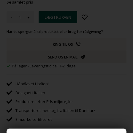
Se samlet pris
-
+
Har du spørgsmål til produktet eller brug for rådgivning?
RING TIL OS
SEND OS EN MAIL
På lager
- Leveringstid ca: 1-2 dage
Håndlavet i Italien!
Designet i Italien
Produceret efter EUs miljøregler
Transporteret med tog fra Italien til Danmark
E-mærke certificeret