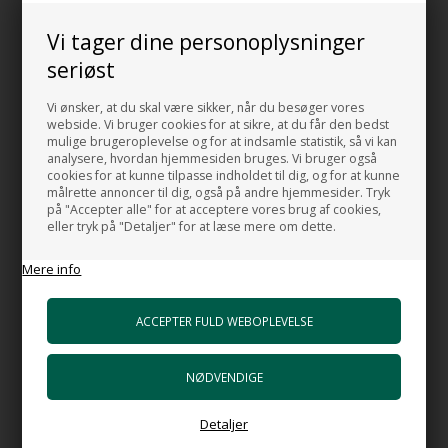
Vi tager dine personoplysninger
Beskrivelse
Mål og Data
seriøst
Håndvask MO 81S til nedfældning i bordplade
Vi ønsker, at du skal være sikker, når du besøger vores
webside. Vi bruger cookies for at sikre, at du får den bedst
mulige brugeroplevelse og for at indsamle statistik, så vi kan
Håndvask MO 81S soft hvid Italiensk håndvask til nedfældning i
analysere, hvordan hjemmesiden bruges. Vi bruger også
bordplade.
cookies for at kunne tilpasse indholdet til dig, og for at kunne
Denne håndvask er fremstillet i kompositmaterialet Monolith.
målrette annoncer til dig, også på andre hjemmesider. Tryk
på "Accepter alle" for at acceptere vores brug af cookies,
Denne udgave er i varm hvid
eller tryk på "Detaljer" for at læse mere om dette.
BEMÆRK: DER ER KUN EN PÅ LAGER
Mere info
VASKEN ER NY.
Håndvaskens Mål:
Bredde udvendig: 40 cm
Længde udvendig: 40 cm
Højde over bordplade: 5 cm
Højde total: 12 cm
Detaljer
Bredde indvendig: 34 cm