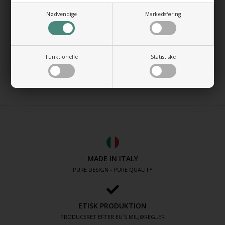
Længde indvendig: 34 cm
Dybde: 9,5 cm
Nødvendige
Markedsføring
Farve: Varm hvid
Design: Alessandro Casalini
Funktionelle
Statistiske
MADE IN ITALY
MADE IN ITALY
PURE DESIGN - PURE QUALITY
ETISK PRODUKTION
PRODUCERET EFTER EU´S MILJØREGLER