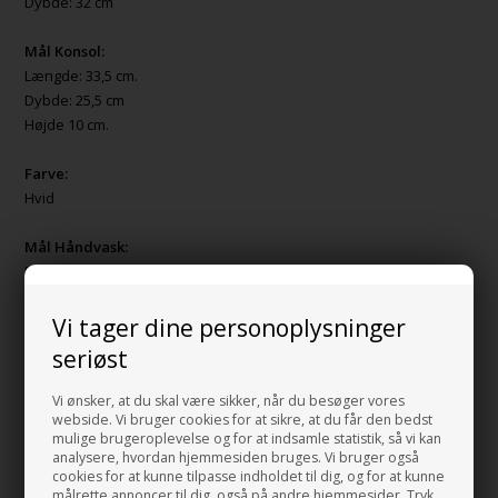
Dybde: 32 cm
Mål Konsol:
Længde: 33,5 cm.
Dybde: 25,5 cm
Højde 10 cm.
Farve:
Hvid
Mål Håndvask:
Diameter: 29 cm.
Højde: 12 cm.
Vi tager dine personoplysninger
Farve:
seriøst
Guld/Hvid
Vi ønsker, at du skal være sikker, når du besøger vores
Materiale:
webside. Vi bruger cookies for at sikre, at du får den bedst
mulige brugeroplevelse og for at indsamle statistik, så vi kan
Porcelæn
analysere, hvordan hjemmesiden bruges. Vi bruger også
cookies for at kunne tilpasse indholdet til dig, og for at kunne
BEMÆRK:
Husk at vælge om du ønsker konsollen med eller uden
målrette annoncer til dig, også på andre hjemmesider. Tryk