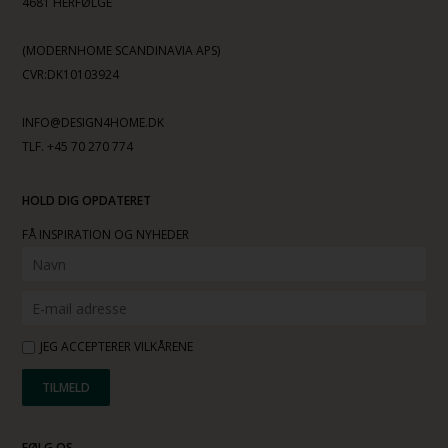
4681 HERFØLGE
(MODERNHOME SCANDINAVIA APS)
CVR:DK10103924
INFO@DESIGN4HOME.DK
TLF. +45 70 270 774
HOLD DIG OPDATERET
FÅ INSPIRATION OG NYHEDER
JEG ACCEPTERER VILKÅRENE
FØLG OS