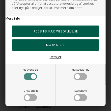
på "Accepter alle" for at acceptere vores brug af cookies,
hanehul.
eller tryk på "Detaljer" for at læse mere om dette.
Håndvasken og konsol kan ses i vores showroom
Mere info
MADE IN ITALY
HUSK OGSÅ DISSE
Monteringsbolte til håndvask
+86,00 DKK
Detaljer
Gå til varen
Nødvendige
Markedsføring
HI-TECH 5 Mat sort Vandlås i luksus
udgave
+1.598,00 DKK
Gå til varen
Funktionelle
Statistiske
Sort Blandingsbatteri - Goccia Black no 4
+8.663,00 DKK
Gå til varen