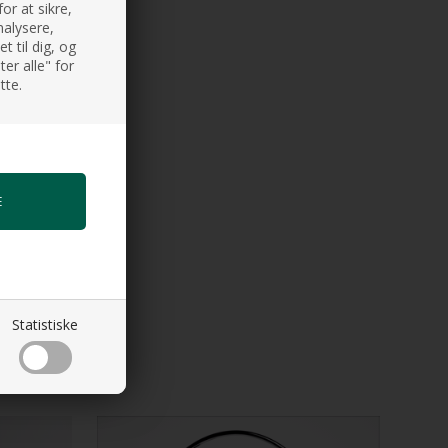
or at sikre,
nalysere,
 til dig, og
er alle" for
tte.
Statistiske