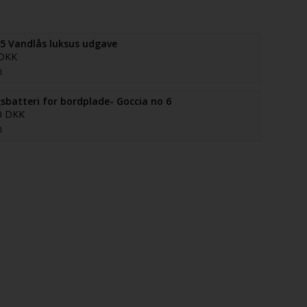
5 Vandlås luksus udgave
 DKK
n
sbatteri for bordplade- Goccia no 6
0 DKK
n