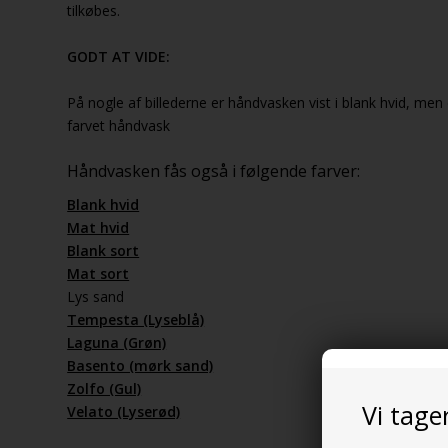
tilkøbes.
GODT AT VIDE:
På nogle af billederne er håndvasken vist i blank hvid, me
farvet håndvask
Håndvasken fås også i følgende farver:
Blank hvid
Mat hvid
Blank sort
Mat sort
Lys sand
Tempesta (Lyseblå)
Laguna (Grøn)
Basento (mørk sand)
Zolfo (Gul)
Vi tage
Velato (Lyserød)