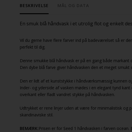
BESKRIVELSE
MÅL OG DATA
En smuk blå håndvask i et utrolig flot og enkelt de
Vil du gerne have flere farver ind på badeværelset så er 
perfekt til dig.
Denne smukke blå håndvask er på en gang både markant og
Den dybe blå farve giver håndvasken den et meget smukt og
Den er lidt af et kunststykke i håndværksmæssig kunnen o
Inder- og yderside af vasken mødes i en elegant tynd kant
overkant eller fladt vandret stykke på håndvasken.
Udtrykket er rene linjer uden at være for minimalistisk og p
skandinaviske stil.
BEMÆRK:
Prisen er for Seed 1 håndvasken i farven ocean. 