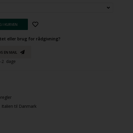
tet eller brug for rådgivning?
S EN MAIL
 1-2 dage
øregler
Italien til Danmark