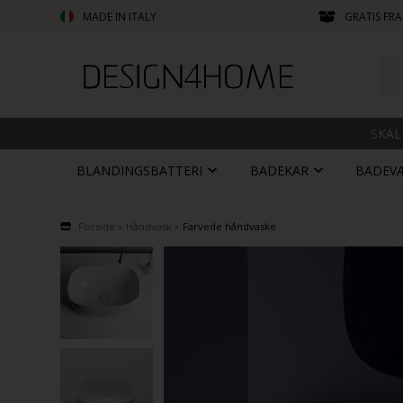
MADE IN ITALY
GRATIS FRA
SKAL
BLANDINGSBATTERI
BADEKAR
BADEV
Forside
»
Håndvask
»
Farvede håndvaske