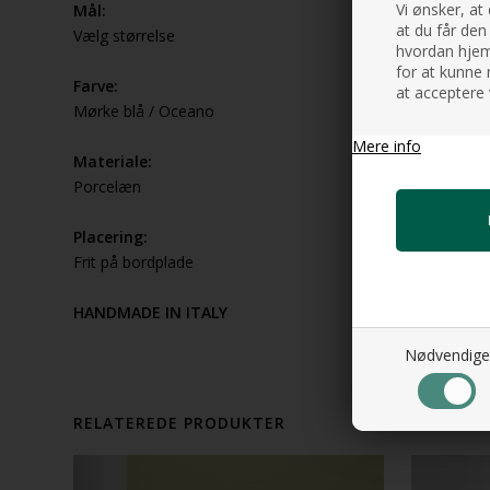
Vi ønsker, at
Mål:
at du får den
Vælg størrelse
hvordan hjemm
for at kunne 
Farve:
at acceptere 
Mørke blå / Oceano
Mere info
Materiale:
Porcelæn
Placering:
Frit på bordplade
HANDMADE IN ITALY
Nødvendige
RELATEREDE PRODUKTER