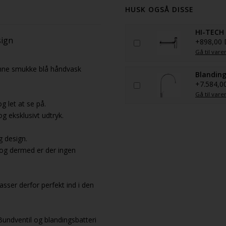
HUSK OGSÅ DISSE
HI-TECH 
sign
+898,00
Gå til vare
denne smukke blå håndvask
Blanding
+7.584,0
Gå til vare
 let at se på.
 eksklusivt udtryk.
g design.
 og dermed er der ingen
asser derfor perfekt ind i den
Bundventil og blandingsbatteri