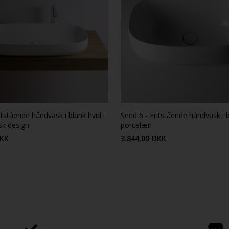
itstående håndvask i blank hvid i
Seed 6 - Fritstående håndvask i 
sk design
porcelæn
KK
3.844,00
DKK