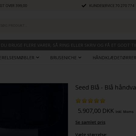
GT OVER 399,00
KUNDESERVICE
70 270 774
 DU BRUGE FLERE VARER, SÅ RING ELLER SKRIV OG FÅ ET GODT T
ÆRELSESMØBLER
BRUSENICHE
HÅNDKLÆDETØRRE
Seed Blå - Blå håndva
5.907,00
DKK
Inkl. Moms
Se samlet pris
Vælg størrelse: