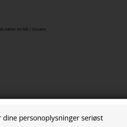
n du køber en blå / Oceano
r dine personoplysninger seriøst