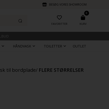
BESØG VORES SHOWROOM
0
FAVORITTER
KURV
ILBUD
R
HÅNDVASK
TOILETTER
OUTLET
sk til bordplade/
FLERE STØRRELSER