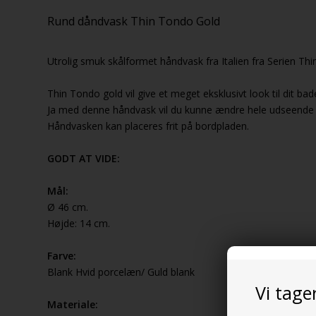
Rund dåndvask Thin Tondo Gold
Utrolig smuk skålformet håndvask fra Italien fra Serien Thin
Thin Tondo gold vil give et meget eksklusivt look til dit ba
Ja med denne håndvask vil du kunne ændre hele udseende 
Håndvasken kan placeres frit på bordpladen.
GODT AT VIDE:
Mål:
Ø 46 cm.
Højde: 14 cm.
Farve:
Blank Hvid porcelæn/ Guld blank
Vi tage
Materiale: