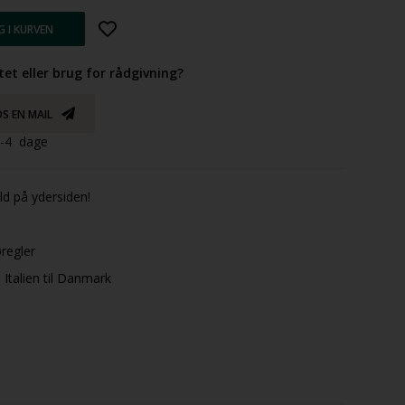
tet eller brug for rådgivning?
S EN MAIL
 3-4 dage
ld på ydersiden!
øregler
Italien til Danmark