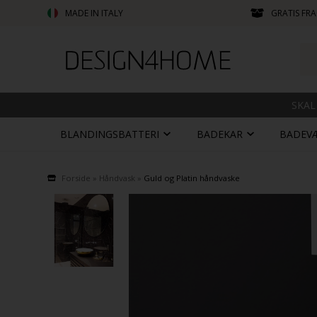
MADE IN ITALY
GRATIS FRA
SKAL
BLANDINGSBATTERI
BADEKAR
BADEV
Forside
»
Håndvask
»
Guld og Platin håndvaske