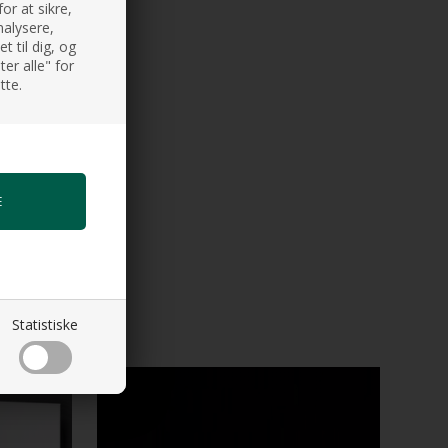
or at sikre,
nalysere,
 til dig, og
er alle" for
tte.
Statistiske