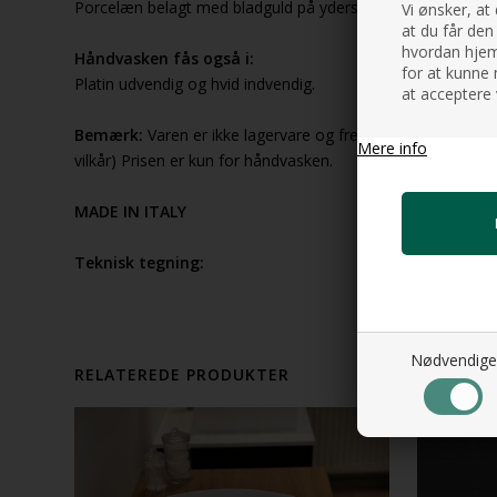
Porcelæn belagt med bladguld på ydersiden
Vi ønsker, at
at du får den
hvordan hjemm
Håndvasken fås også i:
for at kunne 
Platin udvendig og hvid indvendig.
at acceptere 
Bemærk:
Varen er ikke lagervare og fremstilles til hver kun
Mere info
vilkår) Prisen er kun for håndvasken.
MADE IN ITALY
Teknisk tegning:
Nødvendige
RELATEREDE PRODUKTER