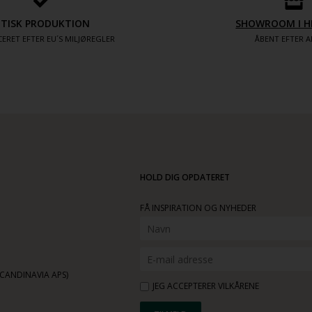
ETISK PRODUKTION
SHOWROOM I H
ERET EFTER EU´S MILJØREGLER
ÅBENT EFTER A
HOLD DIG OPDATERET
FÅ INSPIRATION OG NYHEDER
ANDINAVIA APS)
JEG ACCEPTERER VILKÅRENE