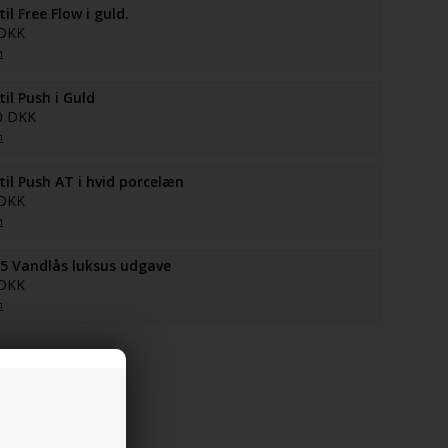
il Free Flow i guld.
 DKK
n
il Push i Guld
0 DKK
n
il Push AT i hvid porcelæn
 DKK
n
5 Vandlås luksus udgave
 DKK
n