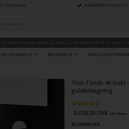
GT OVER 399,00
KUNDESERVICE
70 270 774
 DU BRUGE FLERE VARER, SÅ RING ELLER SKRIV OG FÅ ET GODT T
ÆRELSESMØBLER
BRUSENICHE
HÅNDKLÆDETØRRE
Thin Tondo 46 Gold 
guldbelægning
8.038,00
DKK
Inkl. Moms
Se samlet pris