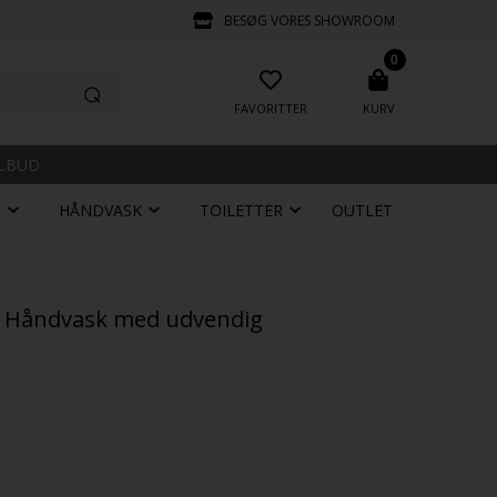
BESØG VORES SHOWROOM
0
FAVORITTER
KURV
ILBUD
R
HÅNDVASK
TOILETTER
OUTLET
- Håndvask med udvendig