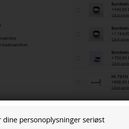
Bundvent
+943,00
Gå til vare
.
Bundvent
+1.164,0
deværelse.
Gå til vare
i badeværelset.
Bundvent
+750,00
Gå til vare
HI-TECH 
+898,00
Gå til vare
r dine personoplysninger seriøst