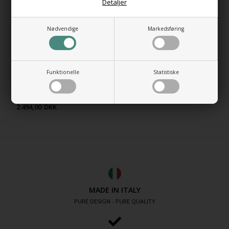
Detaljer
Nødvendige
Markedsføring
Funktionelle
Statistiske
Toiletsæde med Soft Close til
THIN væghængt toilet
2.494,00
DKK
MADE IN ITALY
PURE DESIGN - PURE QUALITY