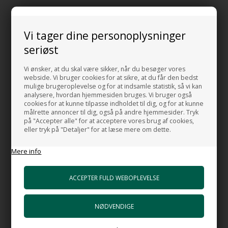
Toiletsæde til Thin væghængt toilet
Vi tager dine personoplysninger
Dette toiletsæde er standard
seriøst
Toiletsæde med soft close kan også vælges. Se nedenfor.
Vi ønsker, at du skal være sikker, når du besøger vores
Farve: Hvid Blank
webside. Vi bruger cookies for at sikre, at du får den bedst
mulige brugeroplevelse og for at indsamle statistik, så vi kan
Design: Angeletti Ruzza
analysere, hvordan hjemmesiden bruges. Vi bruger også
cookies for at kunne tilpasse indholdet til dig, og for at kunne
MADE IN ITALY
målrette annoncer til dig, også på andre hjemmesider. Tryk
på "Accepter alle" for at acceptere vores brug af cookies,
DENNE PRIS ER KUN FOR TOILETSÆDET.
eller tryk på "Detaljer" for at læse mere om dette.
Vær opmærksom på at låget på toiletsædet ikke er designet til at
sidde på.
Mere info
RELATEREDE PRODUKTER