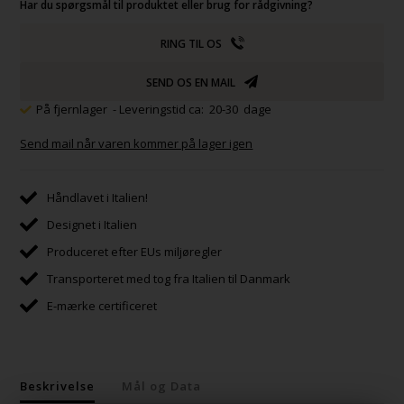
Har du spørgsmål til produktet eller brug for rådgivning?
RING TIL OS
SEND OS EN MAIL
På fjernlager
- Leveringstid ca: 20-30 dage
Send mail når varen kommer på lager igen
Håndlavet i Italien!
Designet i Italien
Produceret efter EUs miljøregler
Transporteret med tog fra Italien til Danmark
E-mærke certificeret
Beskrivelse
Mål og Data