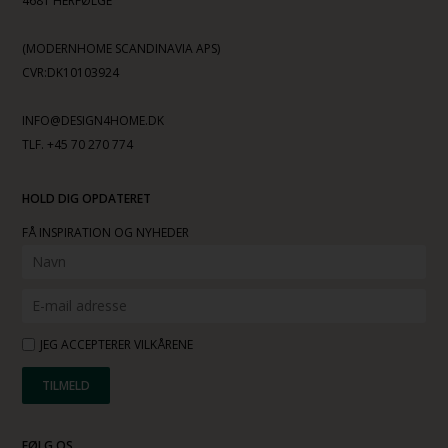
4681 HERFØLGE
(MODERNHOME SCANDINAVIA APS)
CVR:DK10103924
INFO@DESIGN4HOME.DK
TLF. +45 70 270 774
HOLD DIG OPDATERET
FÅ INSPIRATION OG NYHEDER
JEG ACCEPTERER VILKÅRENE
FØLG OS