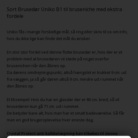
Sort Brusedør Uniko B1 til bruseniche med ekstra
fordele
Uniko fås i mange forskellige mål, så ring eller skriv til os om info,
hvis du ikke lige kan finde det mål du ønsker.
En stor stor fordel ved denne flotte brusedør er, hvis der er et
problem med at brusedøren vil støde på noget overfor
brusenichen når den åbnes op.
Da dørens omdrejningspunkt, altså hængslet er trukket 9 cm. ud
fra væggen, ja så går døren altså 9 cm. mindre ud i rummet når
den åbnes op.
Et Eksempel: Hvis du har en glasdør der er 80 cm. bred, så vil
brusedøren kun gå 71 cm. ud i rummet.
De betyder bare alt, hvis man har et smalt badeværelse. Så får
man en god brugeroplevelse hver eneste dag.
Crystal Protect anti kalkbelægning kan tilkøbes til denne