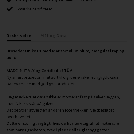
E-mærke certificeret
Beskrivelse
Mål og Data
Brusedør Uniko B1 med Mat sort aluminium, hængslet i top og
bund
MADE IN ITALY og Certified af TÜV
Ny smart brusedør i mat sort til dig, der ønsker et rigtigt luksus
badeværelse med gedigne produkter.
Læg mærke til at døren ikke er monteret fast på selve væggen,
men faktisk står på gulvet.
Det betyder at vægten af døren ikke trækker i vægbeslaget
overhovedet.
Dette er særligt vigtigt, hvis du har en væg af let materiale
som porøs gasbeton, Wedi plader eller glasbyggesten.