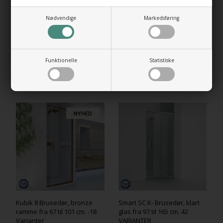
Døren kan åbnes både ud og ind.
Nødvendige
Markedsføring
MADE IN ITALY
Certified af TÜV
Funktionelle
Statistiske
RELATEREDE PRODUKTER
NYHED
Kubik 8 Brusedør, bronze
Smart SC K- Brusedør, klart
ramme fra 67 til 101 cm. -18
glas fra 97 til 165 cm. 42
Varianter
VARIANTER