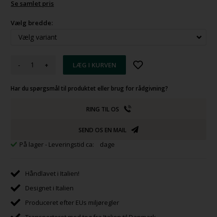
Se samlet pris
Vælg bredde:
-
+
Har du spørgsmål til produktet eller brug for rådgivning?
RING TIL OS
SEND OS EN MAIL
På lager
- Leveringstid ca: dage
Håndlavet i Italien!
Designet i Italien
Produceret efter EUs miljøregler
Transporteret med tog fra Italien til Danmark