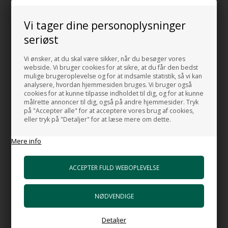
brusedør.
Det betyder at vandet lettere løber af glasset og derned
Vi tager dine personoplysninger
efterlader færre kalkpletter.
seriøst
Det gør også rengøringen i hverdagen til en leg.
Vi ønsker, at du skal være sikker, når du besøger vores
GODT AT VIDE:
webside. Vi bruger cookies for at sikre, at du får den bedst
mulige brugeroplevelse og for at indsamle statistik, så vi kan
Mål:
analysere, hvordan hjemmesiden bruges. Vi bruger også
Bredde åbning fra: 62 til 90 cm
cookies for at kunne tilpasse indholdet til dig, og for at kunne
målrette annoncer til dig, også på andre hjemmesider. Tryk
Højde total: 200 cm
på "Accepter alle" for at acceptere vores brug af cookies,
Indgangsåbning fra: 45 - 69 cm.
eller tryk på "Detaljer" for at læse mere om dette.
Materiale:
Mere info
Hærdet glas 6 mm
Farve: Transparent
Ramme Farve:
Mat sort Aluminium.
Placering:
Detaljer
I niche åbning.