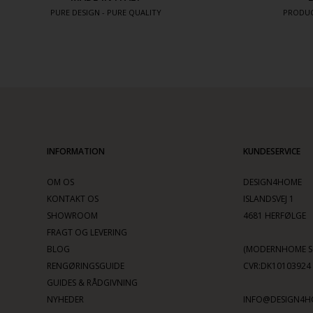
PURE DESIGN - PURE QUALITY
PRODUC
INFORMATION
KUNDESERVICE
OM OS
DESIGN4HOME
KONTAKT OS
ISLANDSVEJ 1
SHOWROOM
4681 HERFØLGE
FRAGT OG LEVERING
BLOG
(MODERNHOME SC
RENGØRINGSGUIDE
CVR:DK10103924
GUIDES & RÅDGIVNING
NYHEDER
INFO@DESIGN4H