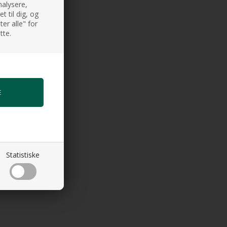
nalysere,
 til dig, og
er alle" for
tte.
Statistiske