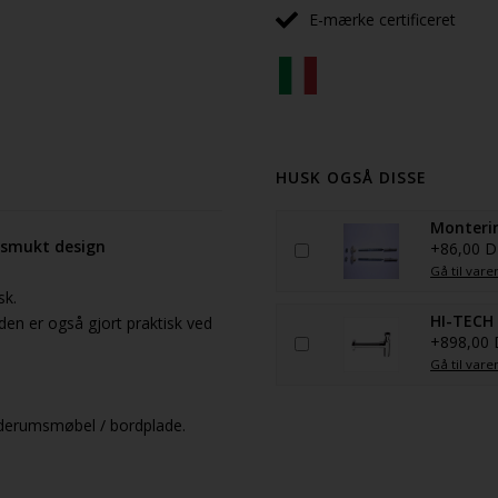
E-mærke certificeret
HUSK OGSÅ DISSE
Monterin
 smukt design
+86,00 
Gå til vare
sk.
HI-TECH 
en er også gjort praktisk ved
+898,00
Gå til vare
derumsmøbel / bordplade.