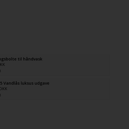
gsbolte til håndvask
DKK
n
5 Vandlås luksus udgave
 DKK
n