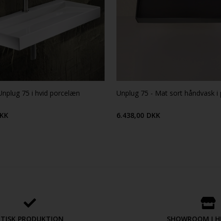
nplug 75 i hvid porcelæn
Unplug 75 - Mat sort håndvask i
KK
6.438,00
DKK
ETISK PRODUKTION
SHOWROOM I H