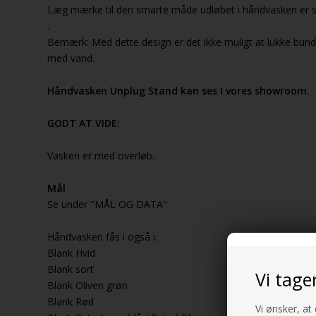
Læg mærke til den smarte måde udløbet i håndvasken er sk
.
Bemærk: Med dette design er det ikke muligt at lukke bun
med vand.
Håndvasken Unplug Stand kan ses I vores showroom.
GODT AT VIDE:
Vasken er med overløb.
Mål
Se under "MÅL OG DATA"
Håndvasken fås i også i:
Blank Hvid
Blank sort
Vi tage
Blank Oliven grøn
Blank Rød
Vi ønsker, at