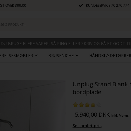
GT OVER 399,00
KUNDESERVICE
70 270 774
 DU BRUGE FLERE VARER, SÅ RING ELLER SKRIV OG FÅ ET GODT T
ÆRELSESMØBLER
BRUSENICHE
HÅNDKLÆDETØRRE
Unplug Stand Blank h
bordplade
5.940,00
DKK
Inkl. Moms
Se samlet pris