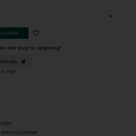
tet eller brug for rådgivning?
S EN MAIL
 1-2 dage
øregler
Italien til Danmark