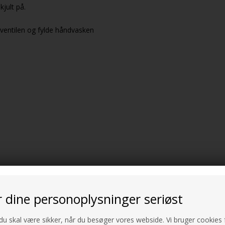
jult på.
dventilen og fylde håndvasken
r dine personoplysninger seriøst
 du skal være sikker, når du besøger vores webside. Vi bruger cookies f