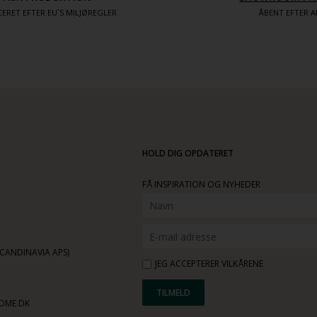
ERET EFTER EU´S MILJØREGLER
ÅBENT EFTER A
HOLD DIG OPDATERET
FÅ INSPIRATION OG NYHEDER
ANDINAVIA APS)
JEG ACCEPTERER VILKÅRENE
OME.DK