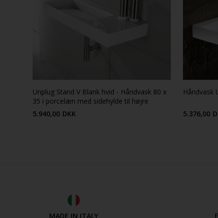
Unplug Stand V Blank hvid - Håndvask 80 x
Håndvask U
35 i porcelæn med sidehylde til højre
5.940,00
DKK
5.376,00
D
MADE IN ITALY