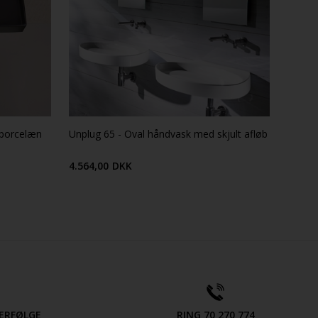
 porcelæn
Unplug 65 - Oval håndvask med skjult afløb
4.564,00
DKK
ERFØLGE
RING 70 270 774