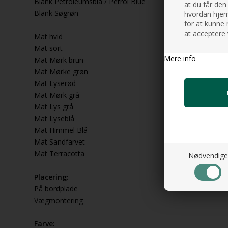
Blank Petroleumsblå / Petrol Blue
at du får den
Blank Søgrøn
hvordan hjemm
for at kunne 
at acceptere 
Mat hvid
Mat sort
Mere info
Mat Mørk brun
Mat Mørke grøn
Mat Lyserød
Mat Mørk grå
Mat Lys grå
Mat Lyseblå
Mat Himmel Blå
Mat Sandfarvet
Mat Terracotta
Nødvendige
Placering:
På bordplade
Vægmontering
Farve: