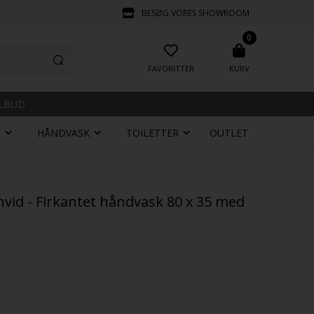
BESØG VORES SHOWROOM
0
FAVORITTER
KURV
ILBUD
R
HÅNDVASK
TOILETTER
OUTLET
vid - Firkantet håndvask 80 x 35 med