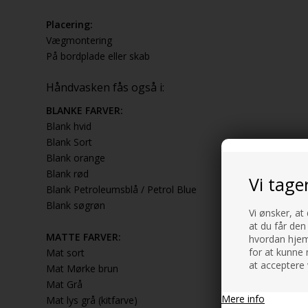
Placering:
Vægmontering
På bordplade eller skab
Håndvasken fås også i:
BLANKE FARVER:
Blank hvid
Blank Sort
Blank orange
Blank rød
Vi tage
Blank Petroleumsblå / Petrol Blue
Blank søgrøn
Vi ønsker, at
at du får den
MATTE FARVER:
hvordan hjemm
for at kunne 
Mat sort
at acceptere 
Mat Mørke brun
Mat Grå
Mere info
Mat lys grå (kitfarve)