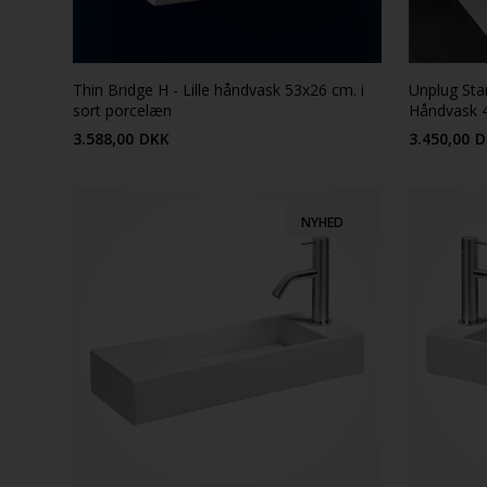
Thin Bridge H - Lille håndvask 53x26 cm. i
Unplug Stan
sort porcelæn
Håndvask 4
mat hvid p
3.588,00
DKK
3.450,00
D
NYHED