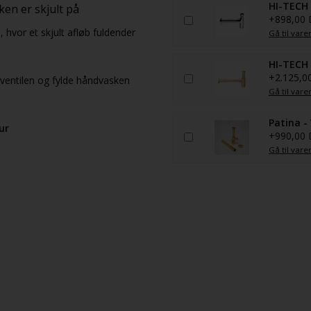
HI-TECH 
en er skjult på
+898,00
 hvor et skjult afløb fuldender
Gå til vare
HI-TECH 
+2.125,0
dventilen og fylde håndvasken
Gå til vare
Patina -
ur
+990,00
Gå til vare