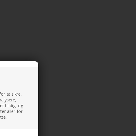
or at sikre,
nalysere,
 til dig, og
er alle" for
tte.