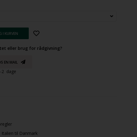
tet eller brug for rådgivning?
S EN MAIL
 1-2 dage
øregler
Italien til Danmark