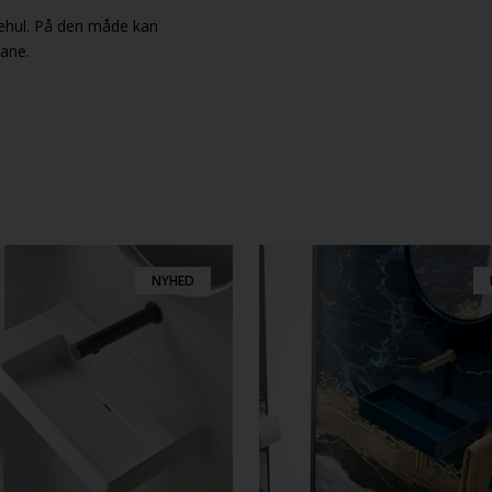
ehul. På den måde kan
hane.
NYHED