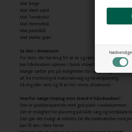
Mat Beige
Mat Mørk sand
Mat Terrakotta
Mat Himmelblå
Mat pastelblå
Mat Mørke grøn
Se den i showroom
Nødvendige
For dem, der har brug for at se og røre produktet først, elle
kan håndvasken opleves i fysisk showroom.
Mange sætter pris på muligheden for rådgivning inden besti
alt fra montering til materialevalg og farvetilpasning.
Så ring eller skriv og få en tid i Vores showroom
Hvorfor vælge Unplug mini stand H håndvasken?
Den er pladsbesparende med god plads i vaskekummen
Der er mulighed for placering på både væg og bordplade/
Den gør det muligt at indrette Dit lille badeværelse med p
kan få den i flere farver