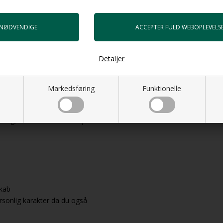
Detaljer
Markedsføring
Funktionelle
r ønsker at se flere størrelser,
lling, så man kan få svar på
skab
ersonlig karakter da du også