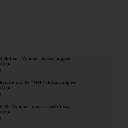
5 Mat sort Vandlås i luksus udgave
0 DKK
n
Børstet stål HI-TECH 5 i luksus udgave
0 DKK
n
5 RS - Vandlås i massiv rustfrit stål
0 DKK
n