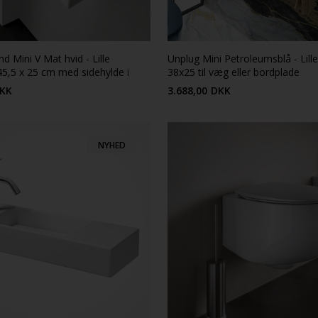
d Mini V Mat hvid - Lille
Unplug Mini Petroleumsblå - Lill
5,5 x 25 cm med sidehylde i
38x25 til væg eller bordplade
orcelæn
KK
3.688,00
DKK
NYHED