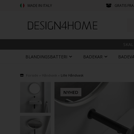
MADE IN ITALY
GRATIS FRA
SKAL
BLANDINGSBATTERI
BADEKAR
BADEV
Forside
»
Håndvask
»
Lille Håndvask
NYHED