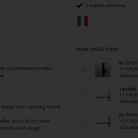
E-mærke certificeret
HUSK OGSÅ DISSE
HI-TECH 
ller et badeværelsesmøbel.
+1.598,0
ur
Gå til vare
Vandlås 
+1.749,0
Gå til vare
 skarpe linjer, samtidig med at
HI-TECH 
+2.374,0
ålet 45,5 x 25 cm, bliver
Gå til vare
ted med smukt design.