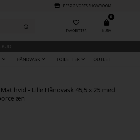
BESØG VORES SHOWROOM
0
FAVORITTER
KURV
ILBUD
R
HÅNDVASK
TOILETTER
OUTLET
Mat hvid - Lille Håndvask 45,5 x 25 med
 porcelæn