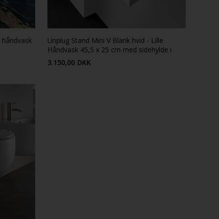
e håndvask
Unplug Stand Mini V Blank hvid - Lille
Håndvask 45,5 x 25 cm med sidehylde i
hvid porcelæn
3.150,00
DKK