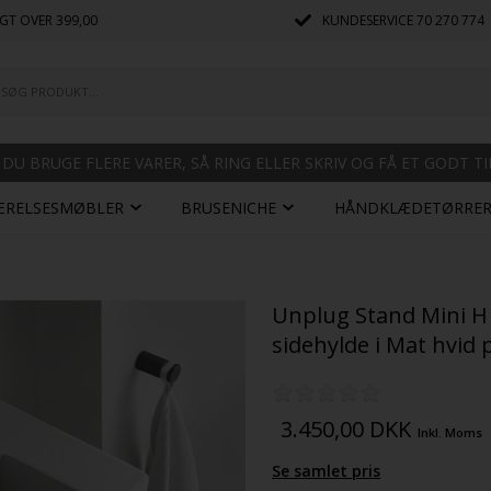
GT OVER 399,00
KUNDESERVICE
70 270 774
 DU BRUGE FLERE VARER, SÅ RING ELLER SKRIV OG FÅ ET GODT T
ÆRELSESMØBLER
BRUSENICHE
HÅNDKLÆDETØRRE
Unplug Stand Mini H 
sidehylde i Mat hvid
3.450,00
DKK
Inkl. Moms
Se samlet pris