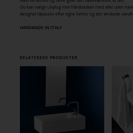
Med sin lethed og farve giver den badeværelset et løft.
Du kan vælge Unplug mini håndvasken med eller uden han
designet tilpasses efter egne behov og den ønskede vand
HANDMADE IN ITALY
RELATEREDE PRODUKTER