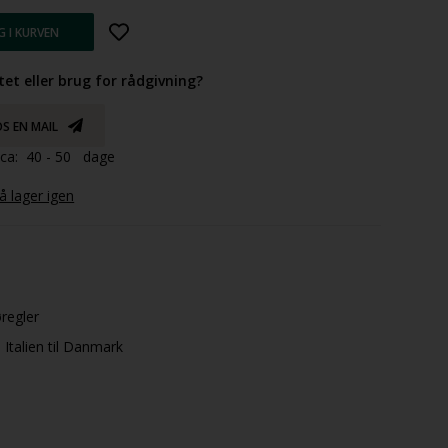
tet eller brug for rådgivning?
S EN MAIL
d ca: 40 - 50 dage
 lager igen
øregler
Italien til Danmark