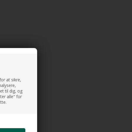
or at sikre,
nalysere,
 til dig, og
er alle" for
tte.