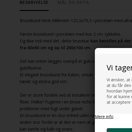
BESKRIVELSE
MÅL OG DATA
Brusebund Venti Millimetri 125,5x73,5 i porcelæn med ultr
Første brusebund i porcelæn med kun 2 cm. tykkelse.
Og ikke nok med det, dette brusekar
kan bestilles på det
fra 60x60 cm og op til 200x100 cm.
Det kan enten lægges ovenpå et gulv eller "flush" altså li
Vi tage
gulvfliserne.
Et elegant brusebund fra Italien, smukt designet og i super
Vi ønsker, at
tænkt sig ekstra god om.
at du får den
hvordan hjemm
Der er store fordele ved at installerer en brusebund i porcel
for at kunne 
fliser. Hvilke? Fugerne i en bruse niche bliver efter nogle å
at acceptere 
problemer med fugt under gulvet.
En brusebund er èn stor enhed uden samlinger/fuger, som
Mere info
anden stor fordel ar at den er nem at gøre rent nettop ford
kan samle sig kalk og snavs.