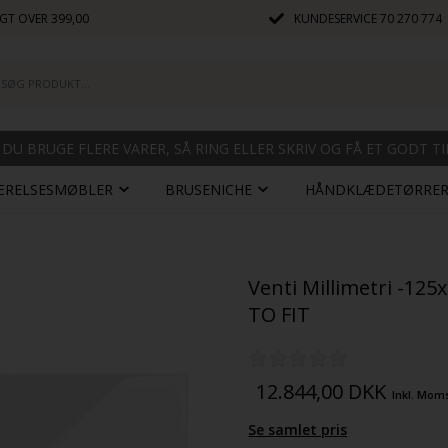
GT OVER 399,00
KUNDESERVICE
70 270 774
 DU BRUGE FLERE VARER, SÅ RING ELLER SKRIV OG FÅ ET GODT T
ÆRELSESMØBLER
BRUSENICHE
HÅNDKLÆDETØRRE
Venti Millimetri -12
TO FIT
12.844,00
DKK
Inkl. Mom
Se samlet pris