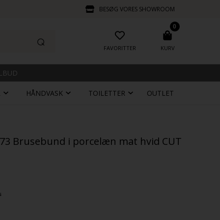
BESØG VORES SHOWROOM
0
FAVORITTER
KURV
ILBUD
R
HÅNDVASK
TOILETTER
OUTLET
5x73 Brusebund i porcelæn mat hvid CUT
s