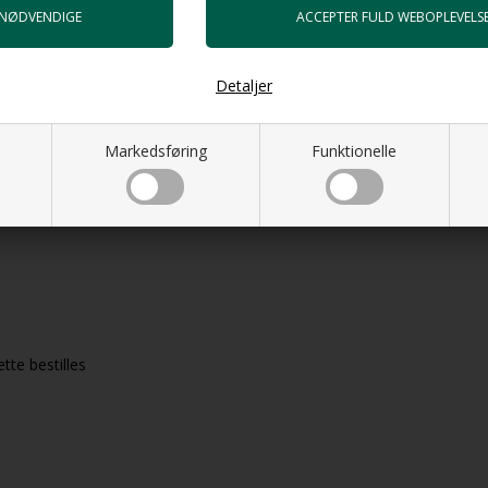
ske særligt.
lt hvad der skal bruges til at
Detaljer
te og 8 blanke)
Markedsføring
Funktionelle
tte bestilles