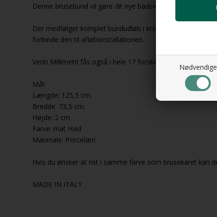
Denne brusebund vil gøre dit nye badeværelse til noget gan
Der medfølger komplet bundudløb i krom vandlås så du har a
forbinde den til afløbsinstallationen.
Venti Millimetri fås også i hele 17 forskellige farver (9 mat
Nødvendige
Mål:
Længde: 125,5 cm.
Bredde: 73,5 cm.
Højde: 2 cm
Farve: mat Hvid
Materiale: Porcelæn
Hvis du ønsker at rist i samme farve som brusekaret kan de
MADE IN ITALY