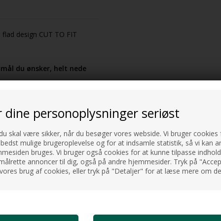
a flad design CUT TO FIT
 mål du ønsker, helt nede
ge med overkanten på
r dine personoplysninger seriøst
 god kvalitet hvor man har
 du skal være sikker, når du besøger vores webside. Vi bruger cookies f
 bedst mulige brugeroplevelse og for at indsamle statistik, så vi kan a
esiden bruges. Vi bruger også cookies for at kunne tilpasse indholdet
æn i forhold til at benyttes
målrette annoncer til dig, også på andre hjemmesider. Tryk på "Accept
r utætte og giver derved
vores brug af cookies, eller tryk på "Detaljer" for at læse mere om de
 dækker hele bruseområdet. En
i der ikke er nogen steder der