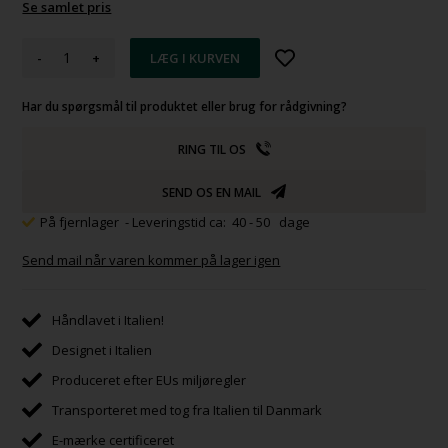
Se samlet pris
-
+
Har du spørgsmål til produktet eller brug for rådgivning?
RING TIL OS
SEND OS EN MAIL
På fjernlager
- Leveringstid ca: 40 - 50 dage
Send mail når varen kommer på lager igen
Håndlavet i Italien!
Designet i Italien
Produceret efter EUs miljøregler
Transporteret med tog fra Italien til Danmark
E-mærke certificeret