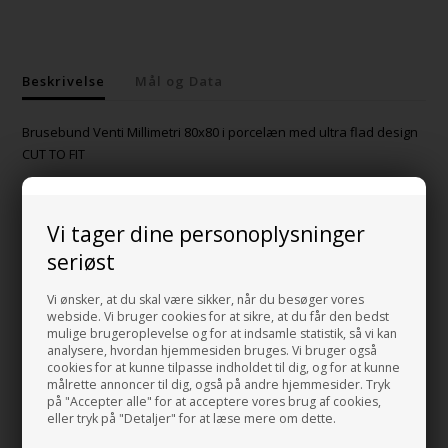
Beskrivelse
Mål og Data
Brusebund Venti Millimetri 80x80 i porcelæn med ultra flad design
CUT TO FIT
Første brusebund i porcelæn med kun 2 cm. tykkelse.
Og ikke nok med det, dette brusekar
kan bestilles på det mål du
Vi tager dine personoplysninger
ønsker, helt nede fra 60x60 cm og op til 200x100 cm.
seriøst
Det kan enten lægges ovenpå et gulv eller "flush" altså lige med
Vi ønsker, at du skal være sikker, når du besøger vores
overkanten på gulvfliserne.
webside. Vi bruger cookies for at sikre, at du får den bedst
Et elegant brusebund fra Italien, smukt designet og i super god
mulige brugeroplevelse og for at indsamle statistik, så vi kan
analysere, hvordan hjemmesiden bruges. Vi bruger også
kvalitet hvor man har tænkt sig ekstra god om.
cookies for at kunne tilpasse indholdet til dig, og for at kunne
målrette annoncer til dig, også på andre hjemmesider. Tryk
Der er store fordele ved at installerer en brusebund i porcelæn i
på "Accepter alle" for at acceptere vores brug af cookies,
forhold til at benyttes fliser. Hvilke? Fugerne i en bruse niche bliver
eller tryk på "Detaljer" for at læse mere om dette.
efter nogle år utætte og giver derved problemer med fugt under