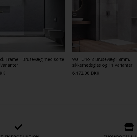
ack Frame - Brusevæg med sorte
Wall Uno-8 Brusevæg i 8mm.
 Varianter
sikkerhedsglas og 11 Varianter
KK
6.172,00
DKK
ETISK PRODUKTION
SHOWROOM I H