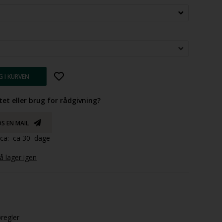
tet eller brug for rådgivning?
S EN MAIL
d ca: ca 30 dage
 lager igen
øregler