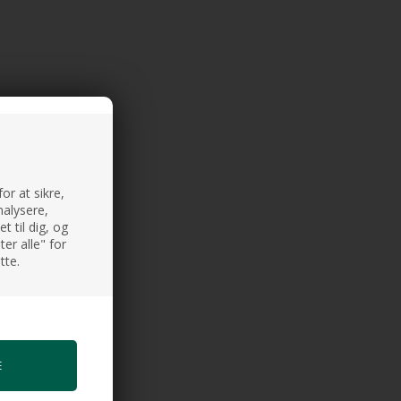
or at sikre,
nalysere,
 til dig, og
er alle" for
tte.