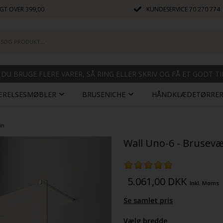
GT OVER 399,00
KUNDESERVICE
70 270 774
 DU BRUGE FLERE VARER, SÅ RING ELLER SKRIV OG FÅ ET GODT T
ÆRELSESMØBLER
BRUSENICHE
HÅNDKLÆDETØRRE
in
Wall Uno-6 - Brusevæg
5.061,00
DKK
Inkl. Moms
Se samlet pris
Vælg bredde