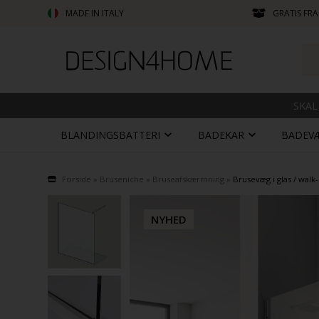
MADE IN ITALY
GRATIS FRA
SKAL
BLANDINGSBATTERI
BADEKAR
BADEV
Forside
»
Bruseniche
»
Bruseafskærmning
»
Brusevæg i glas / walk-
NYHED