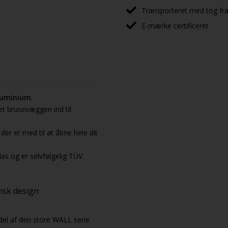
Transporteret med tog fra 
E-mærke certificeret
luminium.
t brusevæggen ind til
der er med til at åbne hele dit
as og er selvfølgelig TÜV
ensk design
 del af den store WALL serie.