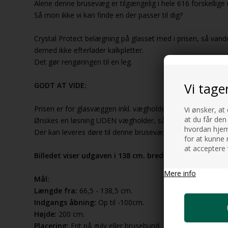
Alene denne brusevæg er tilgængelig i hele 616 forskellige
Så mon ikke vi kan finde en der passer til dig?
Crystal Protect belægning på glasset med i prisen, så vande
derned ikke efterlader kalkpletter.
Det gør rengøringen til en leg.
Vi tage
GODT AT VIDE:
Prisen er for glasvæggen inkl. vægholder der stabiliserer 
Vi ønsker, at
at du får den
Ønskes en løsning UDEN vægholder, så se vores nye Wall 
hvordan hjemm
Der kan leveres døre til denne brusevæg, så man får en lu
for at kunne 
at acceptere 
Billedet viser udgaven i 138 cm. bredde.
Mere info
Mål:
Længde fra:
66,5 - 138,5 cm.
Indgangs åbning:
Op til -100cm.
Højde:
200 cm.
Placering:
Frit på gulv eller brusebund.