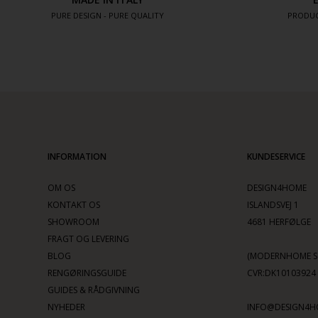
PURE DESIGN - PURE QUALITY
PRODUC
INFORMATION
KUNDESERVICE
OM OS
DESIGN4HOME
KONTAKT OS
ISLANDSVEJ 1
SHOWROOM
4681 HERFØLGE
FRAGT OG LEVERING
BLOG
(MODERNHOME SC
RENGØRINGSGUIDE
CVR:DK10103924
GUIDES & RÅDGIVNING
NYHEDER
INFO@DESIGN4H