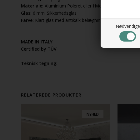
Materiale:
Aluminium Poleret eller Hvid
Glas:
6 mm. Sikkerhedsglas
Farve:
Klart glas med antikalk belægning
Nødvendige
MADE IN ITALY
Certified by TÜV
Teknisk tegning:
RELATEREDE PRODUKTER
NYHED