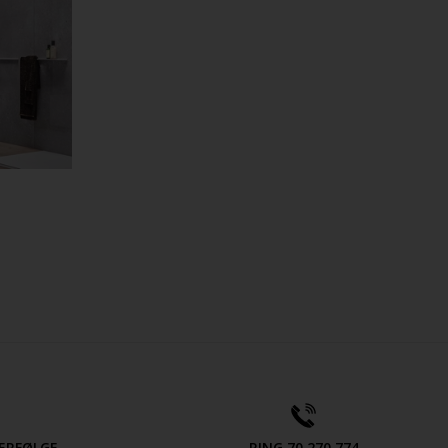
ERFØLGE
RING 70 270 774