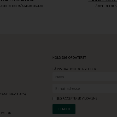
ERET EFTER EU´S MILJØREGLER
ÅBENT EFTER A
HOLD DIG OPDATERET
FÅ INSPIRATION OG NYHEDER
ANDINAVIA APS)
JEG ACCEPTERER VILKÅRENE
OME.DK