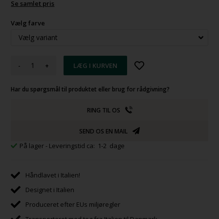
Se samlet pris
Vælg farve
-
+
Har du spørgsmål til produktet eller brug for rådgivning?
RING TIL OS
SEND OS EN MAIL
På lager
- Leveringstid ca: 1-2 dage
Håndlavet i Italien!
Designet i Italien
Produceret efter EUs miljøregler
Transporteret med tog fra Italien til Danmark