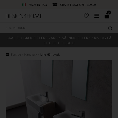
MADE IN ITALY
GRATIS FRAGT OVER 399,00
0
SKAL DU BRUGE FLERE VARER, SÅ RING ELLER SKRIV OG FÅ
ET GODT TILBUD
Forside
»
Håndvask
»
Lille Håndvask