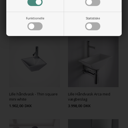
Funktionelle
Statistiske
RELATEREDE PRODUKTER
Lille håndvask - Thin square
Lille Håndvask Arca med
mini white
vægbeslag
1.902,00
DKK
3.998,00
DKK