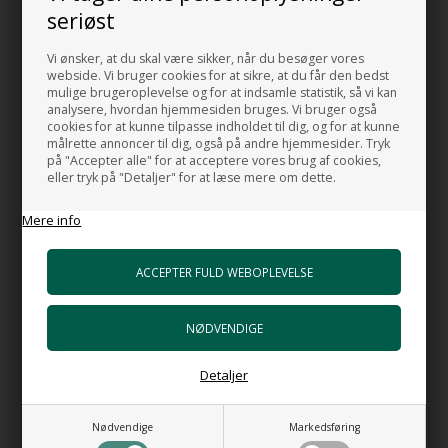
HUSK OGSÅ DISSE
seriøst
Monteringsbolte til håndvask
Vi ønsker, at du skal være sikker, når du besøger vores
+86,00 DKK
webside. Vi bruger cookies for at sikre, at du får den bedst
Gå til varen
mulige brugeroplevelse og for at indsamle statistik, så vi kan
analysere, hvordan hjemmesiden bruges. Vi bruger også
cookies for at kunne tilpasse indholdet til dig, og for at kunne
Super Flat Free flow - Bundventil håndvask
målrette annoncer til dig, også på andre hjemmesider. Tryk
+399,00 DKK
på "Accepter alle" for at acceptere vores brug af cookies,
Gå til varen
eller tryk på "Detaljer" for at læse mere om dette.
Bundventil Free Flow i forkromet messing
Mere info
Top 63 mm
+399,00 DKK
Gå til varen
Bundventil Push i forkromet messing
+489,00 DKK
Gå til varen
Detaljer
HI-TECH 5 Vandlås luksus udgave
+898,00 DKK
Nødvendige
Markedsføring
Gå til varen