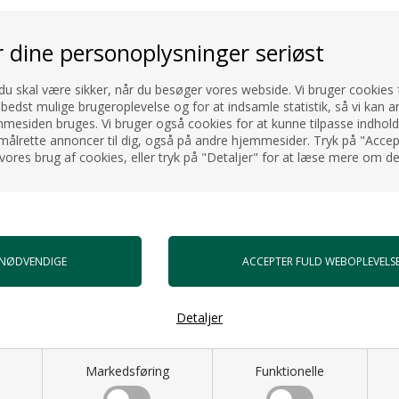
r dine personoplysninger seriøst
n du bestiller er i mat børstet
øbes seperat.
 du skal være sikker, når du besøger vores webside. Vi bruger cookies f
 bedst mulige brugeroplevelse og for at indsamle statistik, så vi kan a
esiden bruges. Vi bruger også cookies for at kunne tilpasse indholdet
målrette annoncer til dig, også på andre hjemmesider. Tryk på "Accept
vores brug af cookies, eller tryk på "Detaljer" for at læse mere om de
Detaljer
Markedsføring
Funktionelle