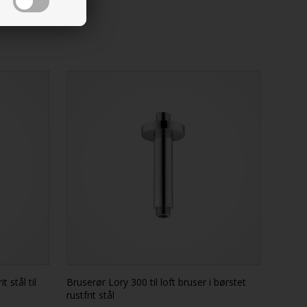
t stål til
Bruserør Lory 300 til loft bruser i børstet
rustfrit stål