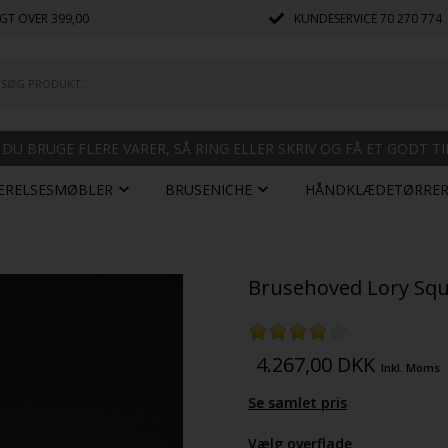
GT OVER 399,00
KUNDESERVICE
70 270 774
 DU BRUGE FLERE VARER, SÅ RING ELLER SKRIV OG FÅ ET GODT T
ÆRELSESMØBLER
BRUSENICHE
HÅNDKLÆDETØRRE
Brusehoved Lory Squar
4.267,00
DKK
Inkl. Moms
Se samlet pris
Vælg overflade