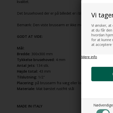
kvalitet.
Vi tage
Det brusehoved der er på billedet er i blank poleret, men de
Bemærk: Den viste brusearm er ikke med i prisen, men tilk
Vi ønsker, at
at du får den
hvordan hjemm
GODT AT VIDE:
for at kunne 
at acceptere 
Mål:
Bredde:
300x300 mm
Mere info
Tykkelse brusehoved:
4 mm
Antal Jets:
134 stk.
Højde total:
43 mm
Tilslutning:
1/2"
Placering:
på brusearm fra væg eller loft
Materiale:
Mat børstet rustfrit stål
Nødvendige
MADE IN ITALY