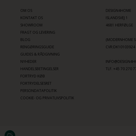
OM OS
DESIGN4HOME
KONTAKT OS
ISLANDSVEJ 1
SHOWROOM
4681 HERFØLGE
FRAGT OG LEVERING
BLOG
(MODERNHOME SC
RENGØRINGSGUIDE
CVR:DK10103924
GUIDES & RÅDGIVNING
NYHEDER
INFO@DESIGN4H
HANDELSBETINGELSER
TLF. +45 70 270 7
FORTRYD KØB
FORTRYDELSESRET
PERSONDATAPOLITIK
COOKIE- OG PRIVATLIVSPOLITIK