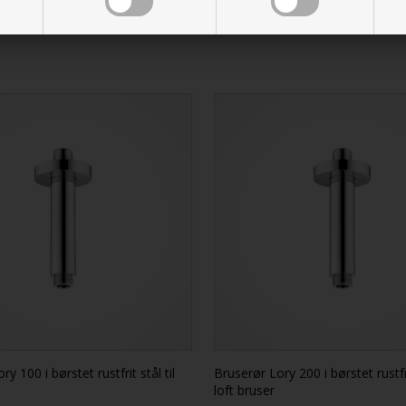
y 100 i børstet rustfrit stål til
Bruserør Lory 200 i børstet rustfri
loft bruser