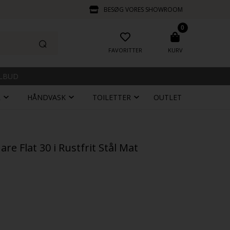
BESØG VORES SHOWROOM
0
FAVORITTER
KURV
ILBUD
R
HÅNDVASK
TOILETTER
OUTLET
e Flat 30 i Rustfrit Stål Mat