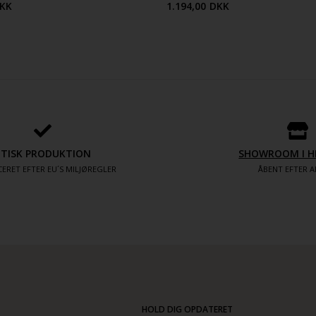
KK
1.194,00
DKK
ETISK PRODUKTION
SHOWROOM I H
ERET EFTER EU´S MILJØREGLER
ÅBENT EFTER A
HOLD DIG OPDATERET