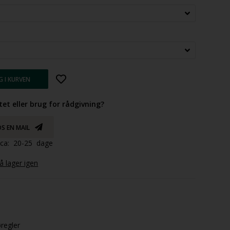
tet eller brug for rådgivning?
S EN MAIL
d ca: 20-25 dage
 lager igen
øregler