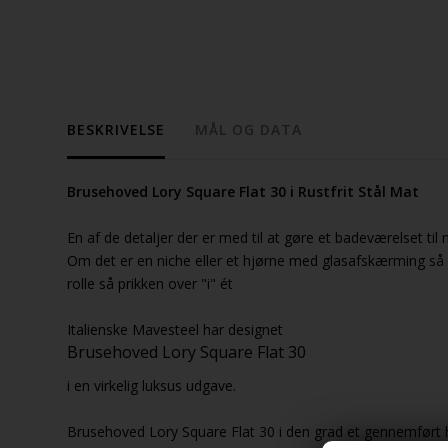
BESKRIVELSE
MÅL OG DATA
Brusehoved Lory Square Flat 30 i Rustfrit Stål Mat
En af de detaljer der er med til at gøre et badeværelset til
Om det er en niche eller et hjørne med glasafskærming så 
rolle så prikken over "i" ét
Italienske Mavesteel har designet
Brusehoved Lory Square Flat 30
i en virkelig luksus udgave.
Brusehoved Lory Square Flat 30 i den grad et gennemført h