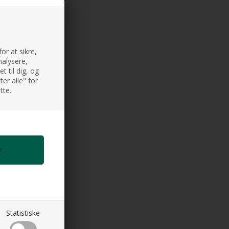
or at sikre,
nalysere,
 til dig, og
er alle" for
tte.
Statistiske