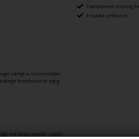
Transporteret med tog fra 
E-mærke certificeret
 noget særligt er bruseområdet.
indtager brusehoved en vigtig
igh-end luksus produkt i super