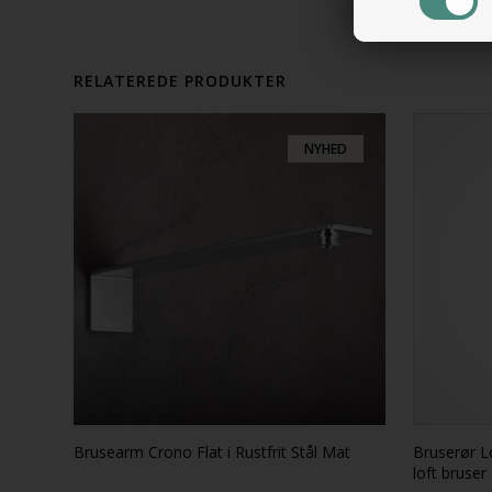
RELATEREDE PRODUKTER
NYHED
Brusearm Crono Flat i Rustfrit Stål Mat
Bruserør Lor
loft bruser