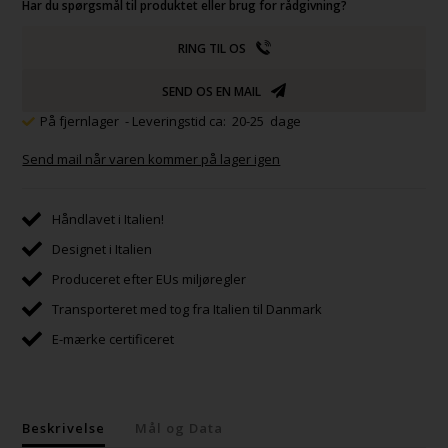
Har du spørgsmål til produktet eller brug for rådgivning?
RING TIL OS
SEND OS EN MAIL
På fjernlager
- Leveringstid ca: 20-25 dage
Send mail når varen kommer på lager igen
Håndlavet i Italien!
Designet i Italien
Produceret efter EUs miljøregler
Transporteret med tog fra Italien til Danmark
E-mærke certificeret
Beskrivelse
Mål og Data