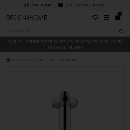
MADE IN ITALY
GRATIS FRAGT OVER 399,00
0
SKAL DU BRUGE FLERE VARER, SÅ RING ELLER SKRIV OG FÅ
ET GODT TILBUD
Forside
»
Bruseniche
»
Bruser
»
Brusearm