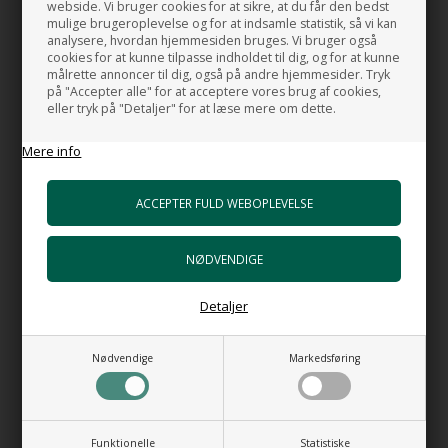
webside. Vi bruger cookies for at sikre, at du får den bedst
Roset:
Ø. 5,5 cm
mulige brugeroplevelse og for at indsamle statistik, så vi kan
Udløb:
1/2"
analysere, hvordan hjemmesiden bruges. Vi bruger også
Tilslutning:
1/2"
cookies for at kunne tilpasse indholdet til dig, og for at kunne
Placering:
Loftmontering
målrette annoncer til dig, også på andre hjemmesider. Tryk
på "Accepter alle" for at acceptere vores brug af cookies,
Materiale:
Børstet rustfrit stål.
eller tryk på "Detaljer" for at læse mere om dette.
Mere info
MADE IN ITALY
RELATEREDE PRODUKTER
NYHED
Detaljer
Nødvendige
Markedsføring
Funktionelle
Statistiske