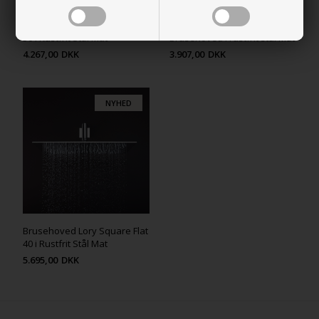
Brusehoved Lory Square Flat
Lory Square Flat 3422
30 i Rustfrit Stål Mat
Brusehoved i rustfrit stål Mat
4.267,00
DKK
3.907,00
DKK
NYHED
Brusehoved Lory Square Flat
40 i Rustfrit Stål Mat
5.695,00
DKK