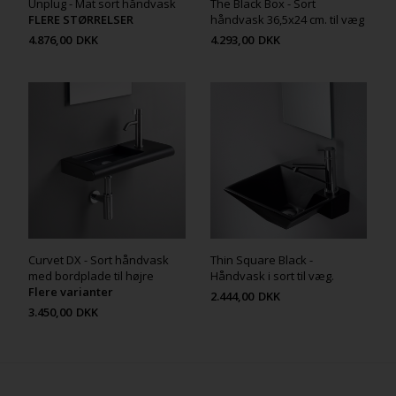
Unplug - Mat sort håndvask
The Black Box - Sort
FLERE STØRRELSER
håndvask 36,5x24 cm. til væg
4.876,00
DKK
4.293,00
DKK
Curvet DX - Sort håndvask
Thin Square Black -
med bordplade til højre
Håndvask i sort til væg.
Flere varianter
2.444,00
DKK
3.450,00
DKK