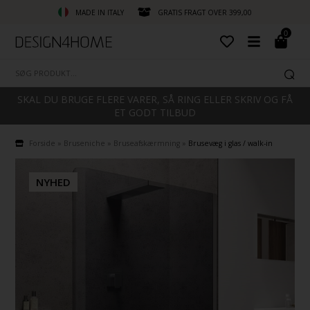
MADE IN ITALY
GRATIS FRAGT OVER 399,00
0
SKAL DU BRUGE FLERE VARER, SÅ RING ELLER SKRIV OG FÅ
ET GODT TILBUD
Forside
»
Bruseniche
»
Bruseafskærmning
»
Brusevæg i glas / walk-in
NYHED