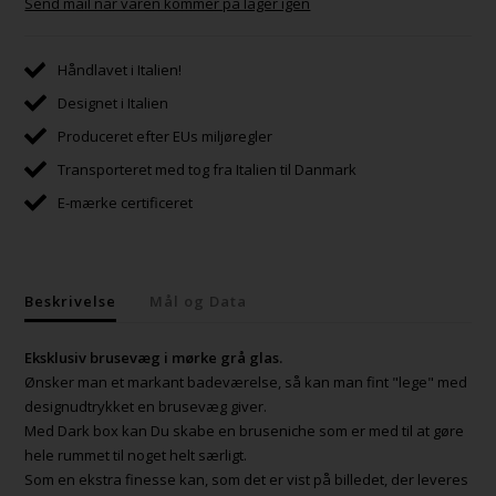
Send mail når varen kommer på lager igen
Håndlavet i Italien!
Designet i Italien
Produceret efter EUs miljøregler
Transporteret med tog fra Italien til Danmark
E-mærke certificeret
Beskrivelse
Mål og Data
Eksklusiv brusevæg i mørke grå glas.
Ønsker man et markant badeværelse, så kan man fint "lege" med
designudtrykket en brusevæg giver.
Med Dark box kan Du skabe en bruseniche som er med til at gøre
hele rummet til noget helt særligt.
Som en ekstra finesse kan, som det er vist på billedet, der leveres