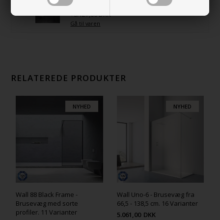
brusevæg FLERE VARIANTER
+8.127,00 DKK
Gå til varen
RELATEREDE PRODUKTER
NYHED
NYHED
Wall 88 Black Frame -
Wall Uno-6 - Brusevæg fra
Brusevæg med sorte
66,5 - 138,5 cm. 16 Varianter
profiler. 11 Varianter
5.061,00
DKK