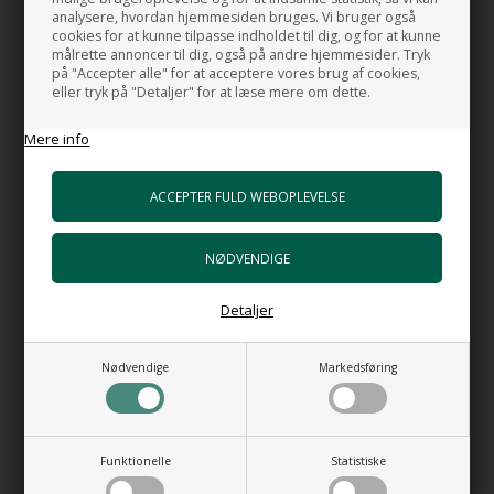
bruseniche.
analysere, hvordan hjemmesiden bruges. Vi bruger også
cookies for at kunne tilpasse indholdet til dig, og for at kunne
Mål:
målrette annoncer til dig, også på andre hjemmesider. Tryk
på "Accepter alle" for at acceptere vores brug af cookies,
Bredde:
Fra 87 - 139 cm.
eller tryk på "Detaljer" for at læse mere om dette.
Indgangs åbning:
fra 66-100 cm.
Højde:
207 cm.
Mere info
Placering:
Fastgøres til væg
Materiale:
Glas:
8 mm. sikkerhedsglas
Farve:
Mørk grå
Detaljer
MADE IN ITALY
Certified by TÜV
Nødvendige
Markedsføring
HUSK OGSÅ DISSE
Funktionelle
Statistiske
PE Brusehoved m. integreret holder for