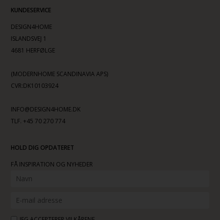
KUNDESERVICE
DESIGN4HOME
ISLANDSVEJ 1
4681 HERFØLGE
(MODERNHOME SCANDINAVIA APS)
CVR:DK10103924
INFO@DESIGN4HOME.DK
TLF. +45 70 270 774
HOLD DIG OPDATERET
FÅ INSPIRATION OG NYHEDER
JEG ACCEPTERER VILKÅRENE