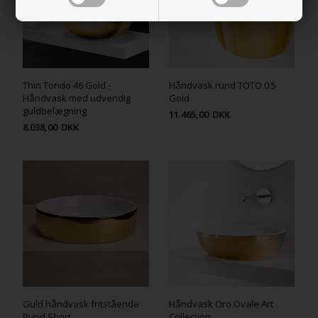
Thin Tondo 46 Gold -
Håndvask rund TOTO 0.5
Håndvask med udvendig
Gold
guldbelægning
11.465,00
DKK
8.038,00
DKK
Guld håndvask fritstående
Håndvask Oro Ovale Art
Rund Short
Collection