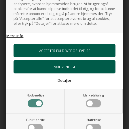
Bundventil Push AT i mat hvid porcelæn
analysere, hvordan hjemmesiden bruges. Vi bruger også
+938,00 DKK
cookies for at kunne tilpasse indholdet til dig, og for at kunne
Gå til varen
målrette annoncer til dig, også på andre hjemmesider. Tryk
på "Accepter alle" for at acceptere vores brug af cookies,
eller tryk på "Detaljer" for at læse mere om dette.
Bundventil free flow AT i Mat hvid
Porcelæn
+850,00 DKK
Mere info
Gå til varen
HI-TECH 5 Vandlås luksus udgave
+898,00 DKK
Gå til varen
Detaljer
RELATEREDE PRODUKTER
Nødvendige
Markedsføring
Funktionelle
Statistiske