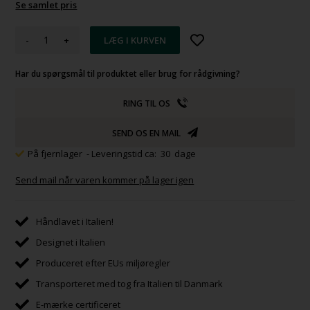
Se samlet pris
-
+
Har du spørgsmål til produktet eller brug for rådgivning?
RING TIL OS
SEND OS EN MAIL
På fjernlager
- Leveringstid ca: 30 dage
Send mail når varen kommer på lager igen
Håndlavet i Italien!
Designet i Italien
Produceret efter EUs miljøregler
Transporteret med tog fra Italien til Danmark
E-mærke certificeret