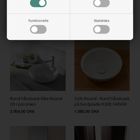
Funktionelle
Statistiske
RELATEREDE PRODUKTER
Rund håndvask Elite Round
Ciclo Round - Rund håndvask
CR i porcelæn
på bordplade FLERE FARVER
3.954,00
DKK
1.880,00
DKK