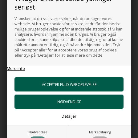
seriøst
HI-TECH 6 Vandlås luksus udgave
+1.052,00 DKK
Vi ønsker, at du skal være sikker, når du besøger vores
Gå til varen
webside. Vi bruger cookies for at sikre, at du får den bedst
mulige brugeroplevelse og for at indsamle statistik, så vi kan
analysere, hvordan hjemmesiden bruges. Vi bruger også
Bundventil Push AT i hvid porcelæn
cookies for at kunne tilpasse indholdet til dig, og for at kunne
+750,00 DKK
målrette annoncer til dig, også på andre hjemmesider. Tryk
Gå til varen
på "Accepter alle" for at acceptere vores brug af cookies,
eller tryk på "Detaljer" for at læse mere om dette.
Bundventil free flow AT i hvid porcelæn
+688,00 DKK
Mere info
Gå til varen
Bundventil Push i forkromet messing
+489,00 DKK
Gå til varen
Bundventil Free Flow i forkromet messing
Detaljer
Top 63 mm
+399,00 DKK
Gå til varen
Nødvendige
Markedsføring