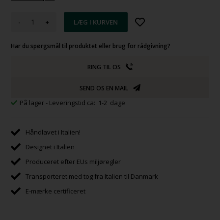
-
+
Har du spørgsmål til produktet eller brug for rådgivning?
RING TIL OS
SEND OS EN MAIL
På lager
- Leveringstid ca: 1-2 dage
Håndlavet i Italien!
Designet i Italien
Produceret efter EUs miljøregler
Transporteret med tog fra Italien til Danmark
E-mærke certificeret