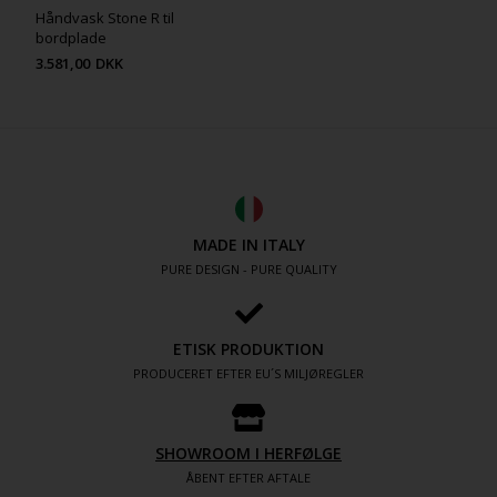
Håndvask Stone R til
bordplade
3.581,00
DKK
MADE IN ITALY
PURE DESIGN - PURE QUALITY
ETISK PRODUKTION
PRODUCERET EFTER EU´S MILJØREGLER
SHOWROOM I HERFØLGE
ÅBENT EFTER AFTALE