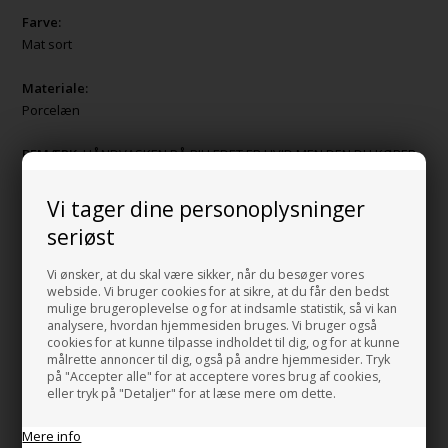
Farve:
Mat sort
Materiale:
Porcelæn
BEMÆRK:
HÅNDVASKEN PÅ BILLEDET ER HVID MEN DEN DU KØBER
ER MAT SORT
Vi tager dine personoplysninger
Spot Bag One håndvask Fås også I.
seriøst
Mat hvid
Mat sort
Vi ønsker, at du skal være sikker, når du besøger vores
Blank sort.
webside. Vi bruger cookies for at sikre, at du får den bedst
mulige brugeroplevelse og for at indsamle statistik, så vi kan
analysere, hvordan hjemmesiden bruges. Vi bruger også
Håndvasken kan ses i vores showroom i hvid
cookies for at kunne tilpasse indholdet til dig, og for at kunne
målrette annoncer til dig, også på andre hjemmesider. Tryk
BEMÆRK:
Prisen er kun for håndvasken i sort.
på "Accepter alle" for at acceptere vores brug af cookies,
eller tryk på "Detaljer" for at læse mere om dette.
MADE IN ITALY
Mere info