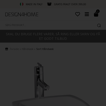
MADE IN ITALY
GRATIS FRAGT OVER 399,00
0
SKAL DU BRUGE FLERE VARER, SÅ RING ELLER SKRIV OG FÅ
ET GODT TILBUD
Forside
»
Håndvask
»
Sort Håndvask