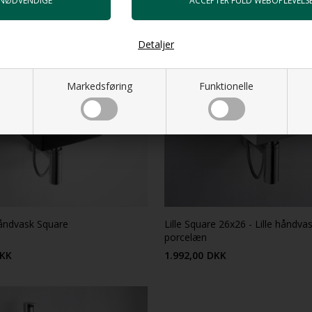
Detaljer
Markedsføring
Funktionelle
håndvask Square
Lille Square 26x26 - Lille håndvas
porcelæn
KK
1.992,00
DKK