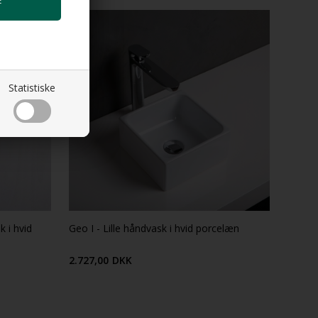
Statistiske
k i hvid
Geo I - Lille håndvask i hvid porcelæn
2.727,00
DKK