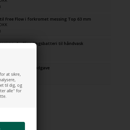
 DKK
n
il Free Flow i forkromet messing Top 63 mm
 DKK
n
oni no. 1 - Blandingsbatteri til håndvask
0 DKK
n
5 Vandlås luksus udgave
 DKK
or at sikre,
nalysere,
n
 til dig, og
er alle" for
tte.