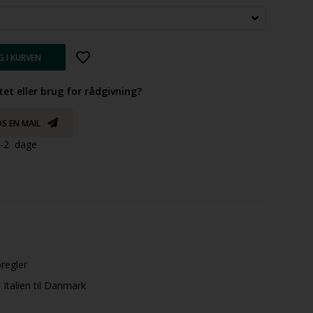
tet eller brug for rådgivning?
S EN MAIL
 1-2 dage
øregler
Italien til Danmark