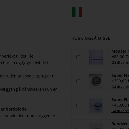
HUSK OGSÅ DISSE
Monterin
erfekt til det lille
+86,00 
 har en rigtig god dybde i
Gå til vare
Super Fl
der uden at vandet sprøjter til
+399,00
Gå til vare
ra væggen på håndvasken kun er
Super Fl
+489,00
ller bordplade
Gå til vare
 der vender ind mod væggen er
Bundvent