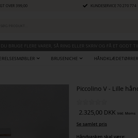
GT OVER 399,00
KUNDESERVICE
70 270 774
 DU BRUGE FLERE VARER, SÅ RING ELLER SKRIV OG FÅ ET GODT T
ÆRELSESMØBLER
BRUSENICHE
HÅNDKLÆDETØRRE
Piccolino V - Lille hå
2.325,00
DKK
Inkl. Moms
Se samlet pris
Håndvasken skal være: