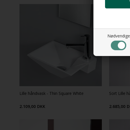
Nødvendige
Lille håndvask - Thin Square White
Sort Lille 
2.109,00
DKK
2.685,00
D