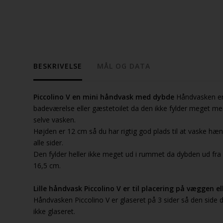
BESKRIVELSE
MÅL OG DATA
Piccolino V en mini håndvask med dybde
Håndvasken er p
badeværelse eller gæstetoilet da den ikke fylder meget men
selve vasken.
Højden er 12 cm så du har rigtig god plads til at vaske hæn
alle sider.
Den fylder heller ikke meget ud i rummet da dybden ud f
16,5 cm.
Lille håndvask Piccolino V er til placering på væggen e
Håndvasken Piccolino V er glaseret på 3 sider så den side
ikke glaseret.