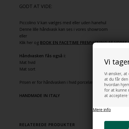
GODT AT VIDE:
Piccolino V kan vælges med eller uden hanehul
Denne lille håndvask kan ses i vores showroom
eller
Klik her og
BOOK EN FACETIME FREMVISNING AF VORE
Håndvasken fås også i:
Vi tage
Mat hvid
Mat sort
Vi ønsker, at
at du får den
Prisen er for håndvasken i hvid porcelæn. Bundventil, Armat
hvordan hjemm
for at kunne 
at acceptere 
HANDMADE IN ITALY
Mere info
RELATEREDE PRODUKTER