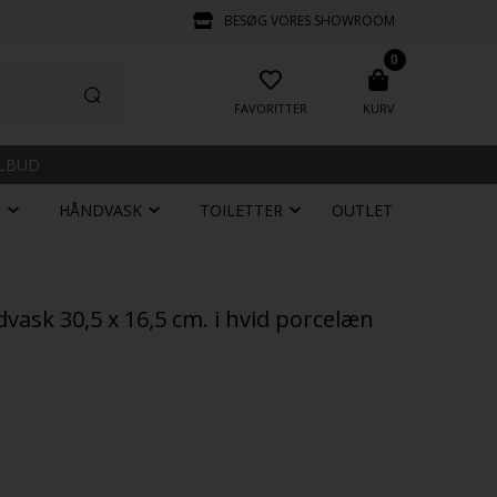
BESØG VORES SHOWROOM
0
FAVORITTER
KURV
ILBUD
R
HÅNDVASK
TOILETTER
OUTLET
ndvask 30,5 x 16,5 cm. i hvid porcelæn