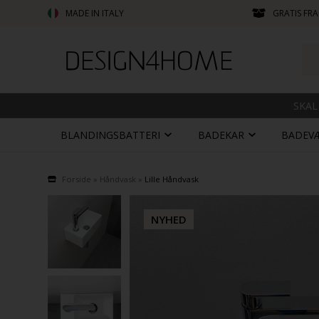
MADE IN ITALY
GRATIS FRA
SKAL
BLANDINGSBATTERI
BADEKAR
BADEV
Forside
»
Håndvask
»
Lille Håndvask
NYHED