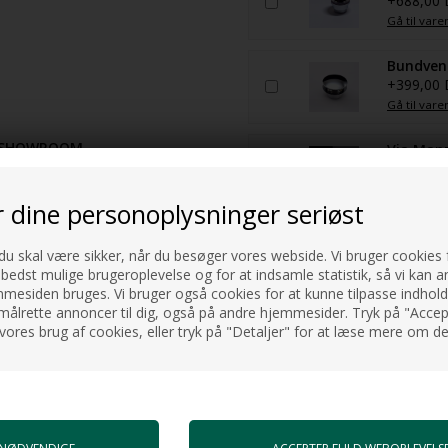
+688,00
Gå til vare
Bundvent
+399,00
Gå til vare
S SHOWROOM.
Via Manz
+2.630,0
Gå til vare
r dine personoplysninger seriøst
HI-TECH 
+898,00
 du skal være sikker, når du besøger vores webside. Vi bruger cookies f
 bedst mulige brugeroplevelse og for at indsamle statistik, så vi kan a
Gå til vare
ur og vandlås er tilkøb.
esiden bruges. Vi bruger også cookies for at kunne tilpasse indholdet
målrette annoncer til dig, også på andre hjemmesider. Tryk på "Accept
vores brug af cookies, eller tryk på "Detaljer" for at læse mere om de