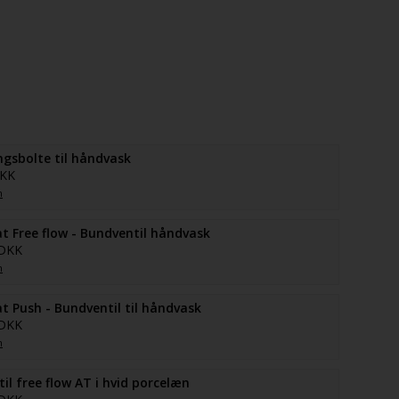
gsbolte til håndvask
DKK
n
at Free flow - Bundventil håndvask
 DKK
n
at Push - Bundventil til håndvask
 DKK
n
il free flow AT i hvid porcelæn