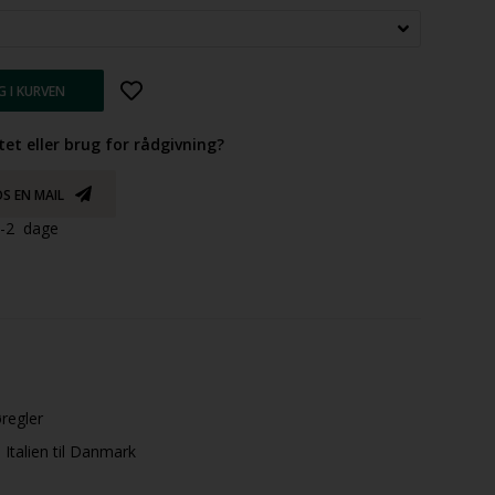
tet eller brug for rådgivning?
S EN MAIL
 1-2 dage
øregler
Italien til Danmark