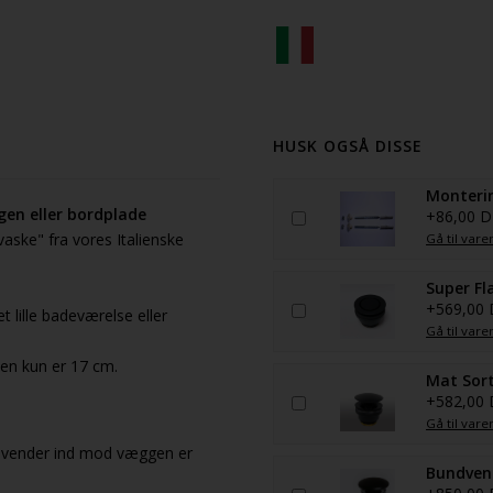
HUSK OGSÅ DISSE
Monterin
gen eller bordplade
+86,00 
aske" fra vores Italienske
Gå til vare
Super Fl
+569,00
t lille badeværelse eller
Gå til vare
en kun er 17 cm.
Mat Sort
+582,00
Gå til vare
er vender ind mod væggen er
Bundvent