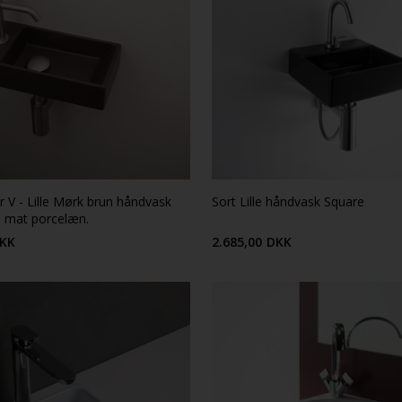
r V - Lille Mørk brun håndvask
Sort Lille håndvask Square
i mat porcelæn.
KK
2.685,00
DKK