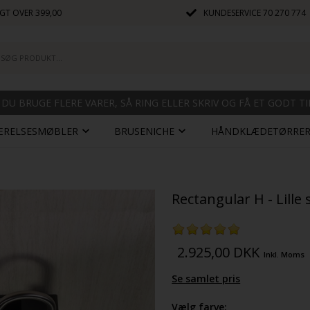
GT OVER 399,00
KUNDESERVICE
70 270 774
 DU BRUGE FLERE VARER, SÅ RING ELLER SKRIV OG FÅ ET GODT T
ÆRELSESMØBLER
BRUSENICHE
HÅNDKLÆDETØRRE
Rectangular H - Lille
2.925,00
DKK
Inkl. Moms
Se samlet pris
Vælg farve: