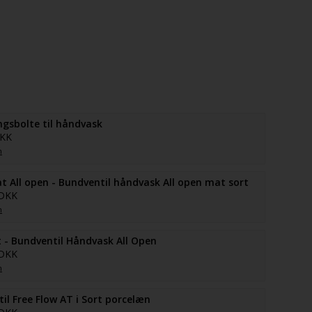
gsbolte til håndvask
DKK
n
at All open - Bundventil håndvask All open mat sort
 DKK
n
 - Bundventil Håndvask All Open
 DKK
n
il Free Flow AT i Sort porcelæn