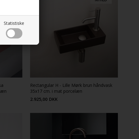
Statistiske
sa
Rectangular H - Lille Mørk brun håndvask
elæn
35x17 cm. i mat porcelæn
2.925,00
DKK