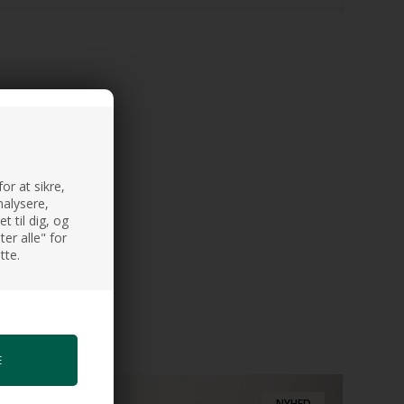
or at sikre,
nalysere,
 til dig, og
er alle" for
tte.
NYHED
NYHED