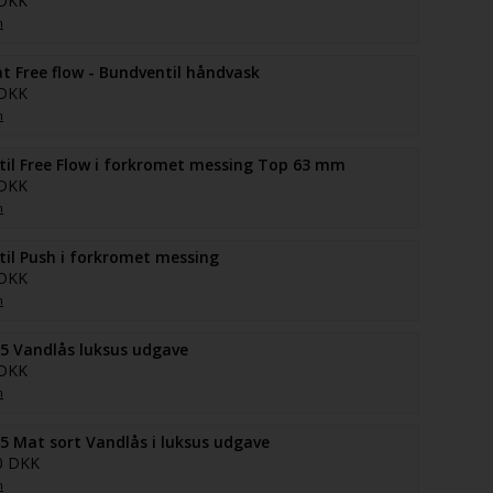
 DKK
n
at Free flow - Bundventil håndvask
 DKK
n
il Free Flow i forkromet messing Top 63 mm
 DKK
n
il Push i forkromet messing
 DKK
n
5 Vandlås luksus udgave
 DKK
n
5 Mat sort Vandlås i luksus udgave
0 DKK
n