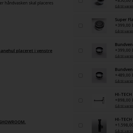
+850,00
sker håndvasken skal placeres
Gå til vare
Super Fl
+399,00
Gå til vare
Bundvent
+399,00
hanehul placeret i venstre
Gå til vare
Bundvent
+489,00
Gå til vare
HI-TECH 
+898,00
Gå til vare
HI-TECH 
S SHOWROOM.
+1.598,0
Gå til vare