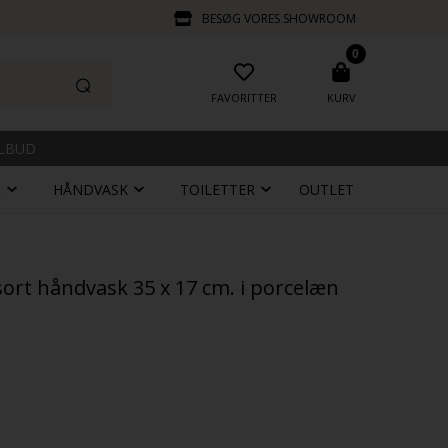
BESØG VORES SHOWROOM
0
FAVORITTER
KURV
ILBUD
R
HÅNDVASK
TOILETTER
OUTLET
 sort håndvask 35 x 17 cm. i porcelæn