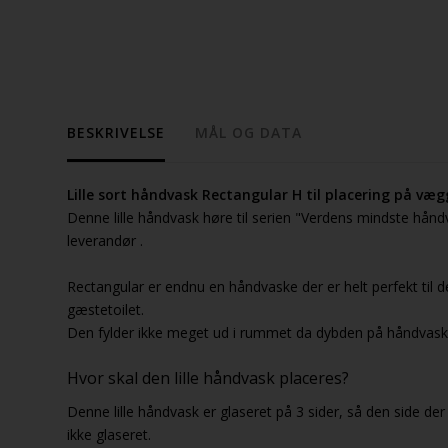
BESKRIVELSE
MÅL OG DATA
Lille sort håndvask Rectangular H til placering på væg
Denne lille håndvask høre til serien "Verdens mindste håndv
leverandør .
Rectangular er endnu en håndvaske der er helt perfekt til de
gæstetoilet.
Den fylder ikke meget ud i rummet da dybden på håndvask
Hvor skal den lille håndvask placeres?
Denne lille håndvask er glaseret på 3 sider, så den side d
ikke glaseret.