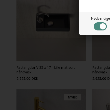
Nødvendige
Rectangular V 35 x 17 - Lille mat sort
Rectangular
håndvask
håndvask
2.925,00
DKK
2.925,00
D
NYHED