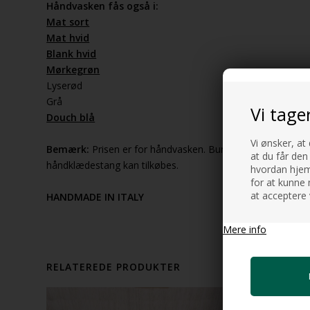
Håndvasken fås også i:
Mat sort
Mat hvid
Blank hvid
Mørkegrøn
Lyserød
Grå
Vi tage
Douch blå
Vi ønsker, at
Bemærk:
Prisen er for håndvasken. Bundventil, Vandlås, B
at du får den
håndklædestang kan tilkøbes.
hvordan hjemm
for at kunne 
at acceptere 
HANDMADE IN ITALY
Mere info
RELATEREDE PRODUKTER