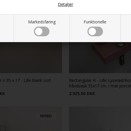
Detaljer
Markedsføring
Funktionelle
 V 35 x 17 - Lille blank sort
Rectangular H - Lille Lyserød/Ro
håndvask 35x17 cm. i mat porc
KK
2.925,00
DKK
NYHED