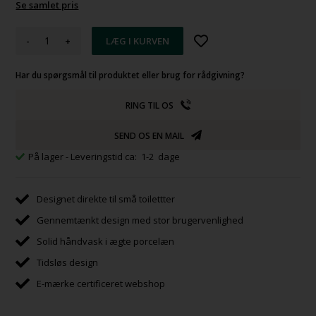
Se samlet pris
-
+
Har du spørgsmål til produktet eller brug for rådgivning?
RING TIL OS
SEND OS EN MAIL
På lager
- Leveringstid ca: 1-2 dage
Designet direkte til små toilettter
Gennemtænkt design med stor brugervenlighed
Solid håndvask i ægte porcelæn
Tidsløs design
E-mærke certificeret webshop