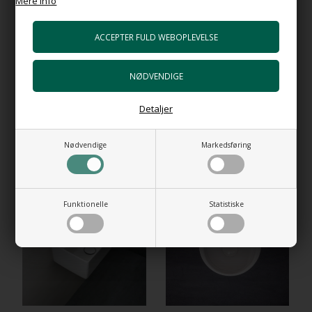
Mere info
+489,00 DKK
Gå til varen
HI-TECH 5 Vandlås luksus udgave
+898,00 DKK
Gå til varen
Detaljer
Nødvendige
Markedsføring
RELATEREDE PRODUKTER
NYHED
Funktionelle
Statistiske