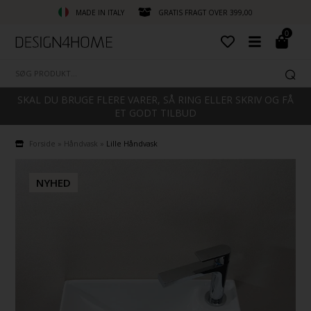
MADE IN ITALY
GRATIS FRAGT OVER 399,00
0
SKAL DU BRUGE FLERE VARER, SÅ RING ELLER SKRIV OG FÅ
ET GODT TILBUD
Forside
»
Håndvask
»
Lille Håndvask
NYHED