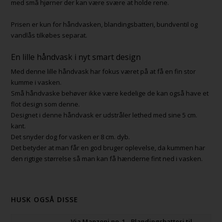
med små hjørner der kan være svære at holde rene.
Prisen er kun for håndvasken, blandingsbatteri, bundventil og
vandlås tilkøbes separat.
En lille håndvask i nyt smart design
Med denne lille håndvask har fokus været på at få en fin stor
kumme i vasken.
Små håndvaske behøver ikke være kedelige de kan også have et
flot design som denne.
Designet i denne håndvask er udstråler lethed med sine 5 cm.
kant.
Det snyder dog for vasken er 8 cm. dyb.
Det betyder at man får en god bruger oplevelse, da kummen har
den rigtige størrelse så man kan få hænderne fint ned i vasken.
HUSK OGSÅ DISSE
Via Manzoni no. 1 - Blandingsbatteri til