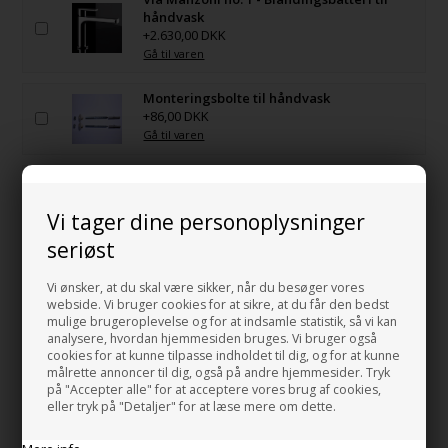
håndvask
+2.630,00 DKK
Gå til varen
Monteringsbolte til håndvask
+86,00 DKK
Gå til varen
Super Flat Free flow - Bundventil håndvask
+399,00 DKK
Vi tager dine personoplysninger
Gå til varen
seriøst
Super Flat Push - Bundventil til håndvask
+489,00 DKK
Vi ønsker, at du skal være sikker, når du besøger vores
Gå til varen
webside. Vi bruger cookies for at sikre, at du får den bedst
mulige brugeroplevelse og for at indsamle statistik, så vi kan
analysere, hvordan hjemmesiden bruges. Vi bruger også
Bundventil Free Flow i forkromet messing
cookies for at kunne tilpasse indholdet til dig, og for at kunne
Top 63 mm
målrette annoncer til dig, også på andre hjemmesider. Tryk
+399,00 DKK
på "Accepter alle" for at acceptere vores brug af cookies,
Gå til varen
eller tryk på "Detaljer" for at læse mere om dette.
Bundventil Push i forkromet messing