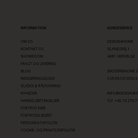
INFORMATION
KUNDESERVICE
OM OS
DESIGN4HOME
KONTAKT OS
ISLANDSVEJ 1
SHOWROOM
4681 HERFØLGE
FRAGT OG LEVERING
BLOG
(MODERNHOME SC
RENGØRINGSGUIDE
CVR:DK10103924
GUIDES & RÅDGIVNING
NYHEDER
INFO@DESIGN4H
HANDELSBETINGELSER
TLF. +45 70 270 7
FORTRYD KØB
FORTRYDELSESRET
PERSONDATAPOLITIK
COOKIE- OG PRIVATLIVSPOLITIK