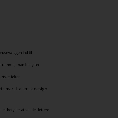
rusevæggen ind til
vet ramme, man benytter
iske felter.
et smart Italiensk design
 det betyder at vandet lettere