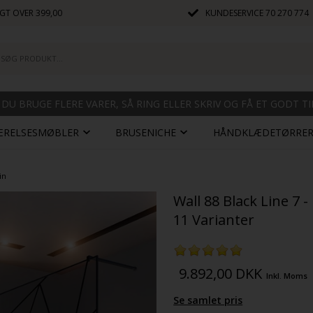
GT OVER 399,00
KUNDESERVICE
70 270 774
 DU BRUGE FLERE VARER, SÅ RING ELLER SKRIV OG FÅ ET GODT T
ÆRELSESMØBLER
BRUSENICHE
HÅNDKLÆDETØRRE
in
Wall 88 Black Line 7 
11 Varianter
9.892,00
DKK
Inkl. Moms
Se samlet pris