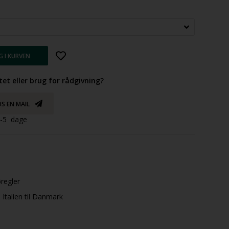
tet eller brug for rådgivning?
S EN MAIL
 3-5 dage
øregler
Italien til Danmark