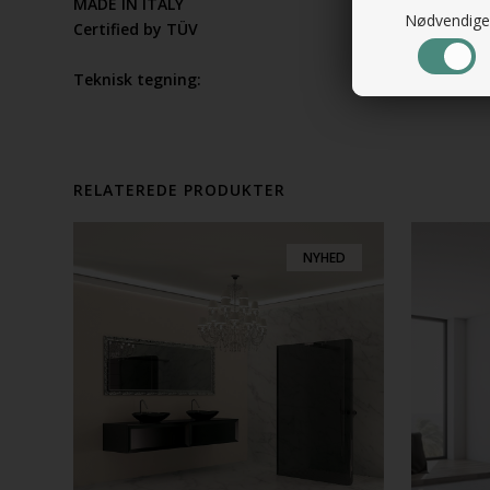
MADE IN ITALY
Nødvendige
Certified by TÜV
Teknisk tegning:
RELATEREDE PRODUKTER
NYHED