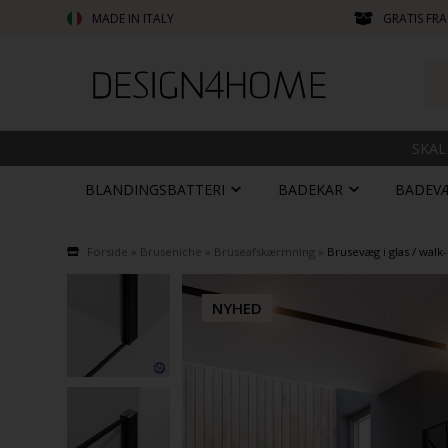
MADE IN ITALY
GRATIS FRA
SKAL
BLANDINGSBATTERI
BADEKAR
BADEV
Forside
»
Bruseniche
»
Bruseafskærmning
»
Brusevæg i glas / walk-
NYHED