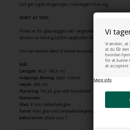
Det gør også rengøringen i hverdagen til en leg.
GODT AT VIDE:
Vi tage
Prisen er for glasvæggen inkl. vægholder i mat sort der sta
Ønskes en løsning UDEN vægholder så se vores nye Wall 
Vi ønsker, at
at du får den
Der kan leveres døre til denne brusevæg, så man får en lu
hvordan hjemm
for at kunne 
Mål:
at acceptere 
Længde:
86,5 - 88,5 cm.
Indgangs åbning:
Optil -100cm.
Mere info
Højde:
200 cm.
Placering:
Frit på gulv elelr brusebund.
Materiale:
Glas:
8 mm. sikkerhedsglas
Farve:
Klart glas med antikalkbelægning
Dekoration:
Black Line 7