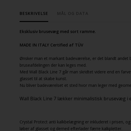
BESKRIVELSE
MÅL OG DATA
Eksklusiv brusevæg med sort ramme.
MADE IN ITALY Certified af TÜV
Ønsker man et markant badeværelse, er det blandt andet b
bruseafdelingen der kan leges med.
Med Wall Black Line 7 går man skridtet videre end en far
glasset til at skabe kunst.
Nu bliver badeværelset et sted hvor man leger med geometr
Wall Black Line 7 lækker minimalistisk brusevæg i 
Crystal Protect anti kalkbelægning er inkluderet i prisen, og
løber af glasset og derned efterlader færre kalkpletter.