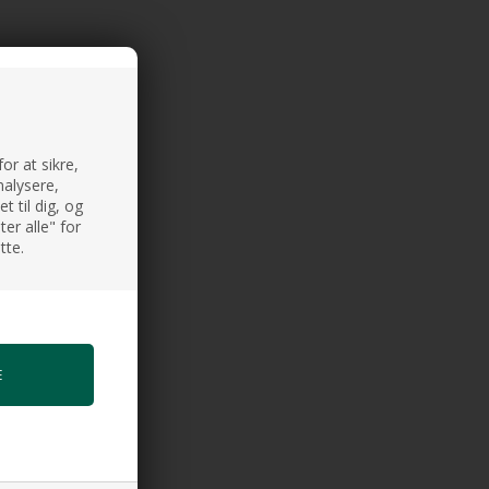
or at sikre,
nalysere,
 til dig, og
er alle" for
tte.