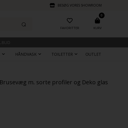
BESØG VORES SHOWROOM
0
FAVORITTER
KURV
ILBUD
R
HÅNDVASK
TOILETTER
OUTLET
- Brusevæg m. sorte profiler og Deko glas