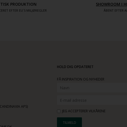
ETISK PRODUKTION
SHOWROOM I H
ERET EFTER EU´S MILJØREGLER
ÅBENT EFTER A
HOLD DIG OPDATERET
FÅ INSPIRATION OG NYHEDER
ANDINAVIA APS)
JEG ACCEPTERER VILKÅRENE
OME.DK