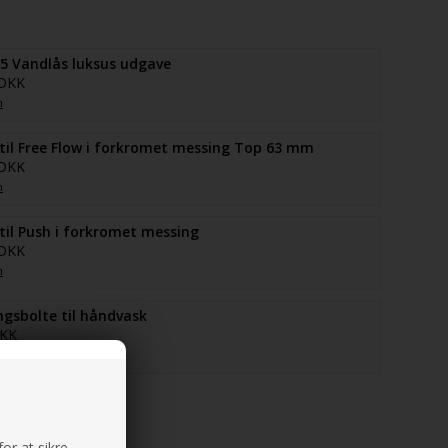
5 Vandlås luksus udgave
 DKK
n
il Free Flow i forkromet messing Top 63 mm
 DKK
n
il Push i forkromet messing
 DKK
n
gsbolte til håndvask
DKK
n
or at sikre,