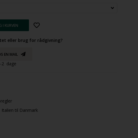
tet eller brug for rådgivning?
S EN MAIL
 1-2 dage
øregler
Italien til Danmark