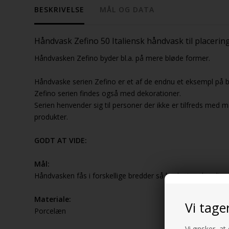
BESKRIVELSE
MÅL OG DATA
Håndvask Zefino 50 Italiensk håndvask til placeri
Håndvasken Zefino byder bl.a. på mere bløde former.
Håndvaske serien Zefino er et af de endnu et eksempl på b
Zefino serien findes også med dekorationer.
Serien henvender sig til personer der ikke er tilfreds med
produkter.
GODT AT VIDE:
Mål:
Håndvasken fås i forskellige bredder så husk at vælge din 
Materiale:
Vi tage
Porcelæn
Vi ønsker, at