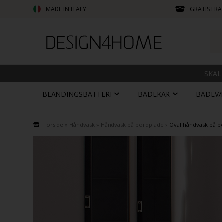
MADE IN ITALY
GRATIS FRA
SKAL
BLANDINGSBATTERI
BADEKAR
BADEV
Forside
»
Håndvask
»
Håndvask på bordplade
»
Oval håndvask på 