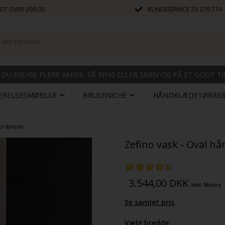
GT OVER 399,00
KUNDESERVICE
70 270 774
 DU BRUGE FLERE VARER, SÅ RING ELLER SKRIV OG FÅ ET GODT T
ÆRELSESMØBLER
BRUSENICHE
HÅNDKLÆDETØRRE
bordplade
Zefino vask - Oval h
3.544,00
DKK
Inkl. Moms
Se samlet pris
Vælg bredde: