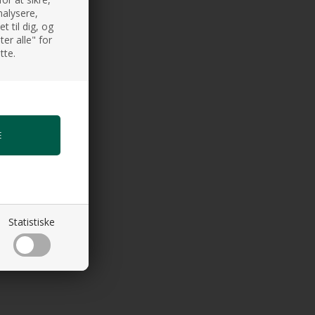
nalysere,
 til dig, og
er alle" for
tte.
Statistiske