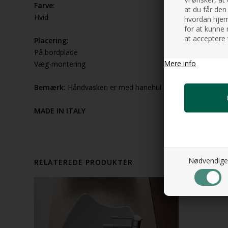
Farve:
at du får den
Hvid
hvordan hjemm
for at kunne 
at acceptere 
Placering:
På bordplade
Mere info
Væg-montering
Bemærk:
Håndvasken er med hanehul
MADE IN ITALY
Nødvendige
RELATEREDE PRODUKTER