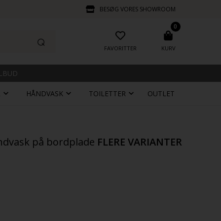
BESØG VORES SHOWROOM
0
FAVORITTER
KURV
ILBUD
R
HÅNDVASK
TOILETTER
OUTLET
åndvask på bordplade
FLERE VARIANTER