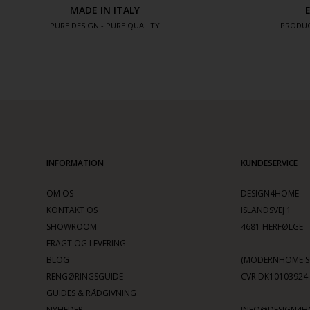
MADE IN ITALY
PURE DESIGN - PURE QUALITY
PRODUC
INFORMATION
KUNDESERVICE
OM OS
DESIGN4HOME
KONTAKT OS
ISLANDSVEJ 1
SHOWROOM
4681 HERFØLGE
FRAGT OG LEVERING
BLOG
(MODERNHOME SC
RENGØRINGSGUIDE
CVR:DK10103924
GUIDES & RÅDGIVNING
NYHEDER
INFO@DESIGN4H