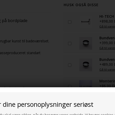
HUSK OGSÅ DISSE
HI-TECH 
ng på bordplade
+898,00
Gå til vare
Bundvent
rugbar kunst til badeværelset.
+399,00
Gå til vare
 masseproduceret standart
Bundvent
+489,00
Gå til vare
Monterin
+86,00 
ønskede størrelse
Gå til vare
r dine personoplysninger seriøst
 du skal være sikker, når du besøger vores webside. Vi bruger cookies f